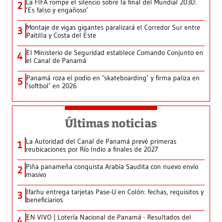
La FIFA rompe el silencio sobre la final del Mundial 2030:
2
‘Es falso y engañoso’
Montaje de vigas gigantes paralizará el Corredor Sur entre
3
Paitilla y Costa del Este
El Ministerio de Seguridad establece Comando Conjunto en
4
el Canal de Panamá
Panamá roza el podio en ‘skateboarding’ y firma paliza en
5
‘softbol’ en 2026
Últimas noticias
La Autoridad del Canal de Panamá prevé primeras
1
reubicaciones por Río Indio a finales de 2027
Piña panameña conquista Arabia Saudita con nuevo envío
2
masivo
Ifarhu entrega tarjetas Pase-U en Colón: fechas, requisitos y
3
beneficiarios
EN VIVO | Lotería Nacional de Panamá - Resultados del
4