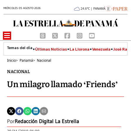
MIÉRCOLES 05 AGOSTO 2026
24.6°C | PANAMÁ
Últimas Noticias
La Llorona
Venezuela
José Raúl
Inicio
>
Panamá
>
Nacional
NACIONAL
Un milagro llamado ‘Friends’
Por
Redacción Digital La Estrella