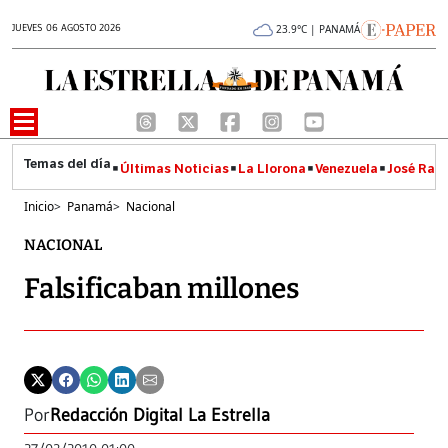
JUEVES 06 AGOSTO 2026
23.9°C | PANAMÁ
Últimas Noticias
La Llorona
Venezuela
José Raúl
Inicio
>
Panamá
>
Nacional
NACIONAL
Falsificaban millones
Por
Redacción Digital La Estrella