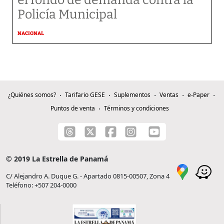
el fondo de demanda contra la
Policía Municipal
NACIONAL
¿Quiénes somos?
Tarifario GESE
Suplementos
Ventas
e-Paper
Puntos de venta
Términos y condiciones
© 2019 La Estrella de Panamá
C/ Alejandro A. Duque G. - Apartado 0815-00507, Zona 4
Teléfono: +507 204-0000