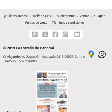
¿Quiénes somos?
Tarifario GESE
Suplementos
Ventas
e-Paper
Puntos de venta
Términos y condiciones
© 2019 La Estrella de Panamá
C/ Alejandro A. Duque G. - Apartado 0815-00507, Zona 4
Teléfono: +507 204-0000