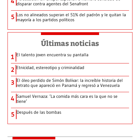
4
disparar contra agentes del Senafront
Los no alineados superan el 51% del padrón y le quitan la
5
mayoría a los partidos políticos
Últimas noticias
El talento joven encuentra su pantalla​
1
Etnicidad, estereotipo y criminalidad
2
El óleo perdido de Simón Bolívar: la increíble historia del
3
retrato que apareció en Panamá y regresó a Venezuela
Samuel Vernaza: ‘La comida más cara es la que no se
4
tiene’
Después de las bombas
5