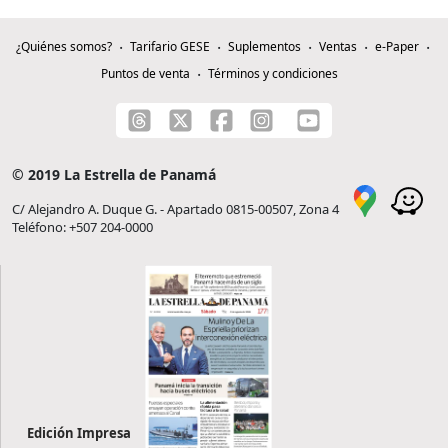
¿Quiénes somos?
Tarifario GESE
Suplementos
Ventas
e-Paper
Puntos de venta
Términos y condiciones
© 2019 La Estrella de Panamá
C/ Alejandro A. Duque G. - Apartado 0815-00507, Zona 4
Teléfono: +507 204-0000
Edición Impresa