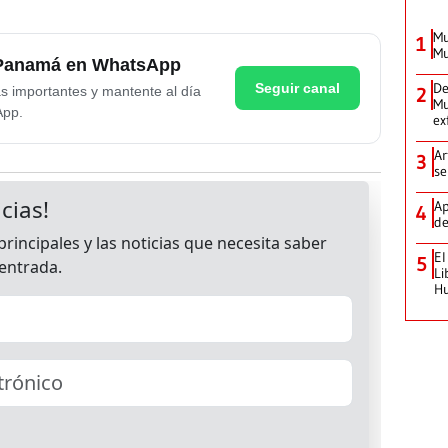
Mu
1
Mu
e Panamá en WhatsApp
De
Seguir canal
as importantes y mantente al día
2
Mu
App.
ex
Ar
3
se
Ap
4
de
El
5
Li
H