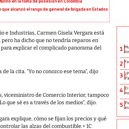
 Mulino en la toma de posesión en Colombia
o que alcanzó el rango de general de brigada en Estados
o e Industrias, Carmen Gisela Vergara está
k, pero ha dicho que no tendría reparos en
Mu
a, para explicar el complicado panorama del
1
lo
Fa
2
de la cita. “Yo no conozco ese tema”, dijo
¿P
3
Pa
El
4
no
, viceministro de Comercio Interior, tampoco
Lo que sé es a través de los medios”, dijo.
Pi
5
es
ra explique, cómo se fijan los precios y qué
ontrolar las alzas del combustible.+ 1C