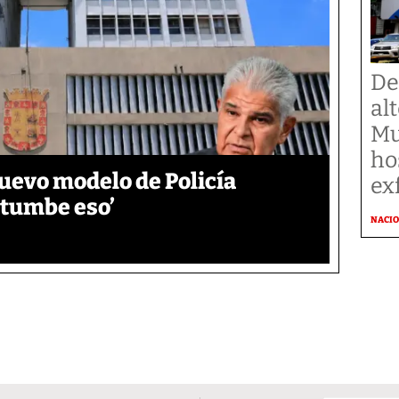
De
al
Mu
ho
uevo modelo de Policía
ex
e tumbe eso’
NACI