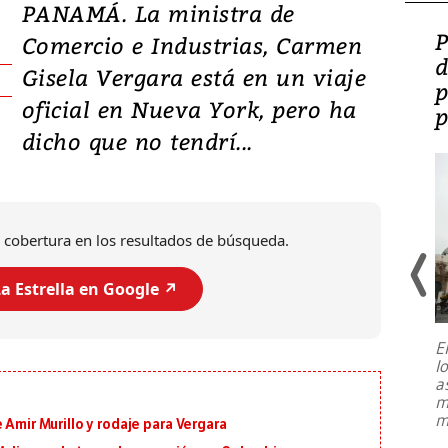
PANAMÁ. La ministra de
Video: Lula lanza su
P
Comercio e Industrias, Carmen
candidatura con
d
Gisela Vergara está en un viaje
promesas de inversión
p
oficial en Nueva York, pero ha
en defensa, educación y
p
dicho que no tendrí...
tierras raras
 cobertura en los resultados de búsqueda.
a Estrella en Google ↗️
E
l
Entre recuerdos y escuetas
a
referencias hacia sus adversarios, el
m
presidente de Brasil, Luiz Inácio Lula
m
 Amir Murillo y rodaje para Vergara
da Silva, oficializó este domingo su
candidatura
...