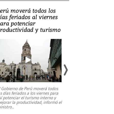
erú moverá todos los
Video, Catalin
ías feriados al viernes
‘Si la gente el
ara potenciar
criminales, la
roductividad y turismo
sociedades de
suicidarse’
l Gobierno de Perú moverá todos
os días feriados a los viernes para
La exmagistrada co
sí potenciar el turismo interno y
sobre el rol de contr
ejorar la productividad, informó el
periodismo, el derech
inistro
...
reformas constitucio
desafíos de nuevas t