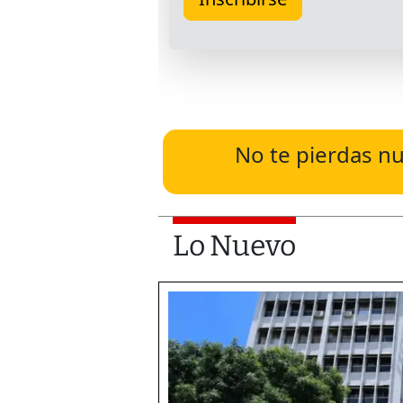
No te pierdas nu
Lo Nuevo