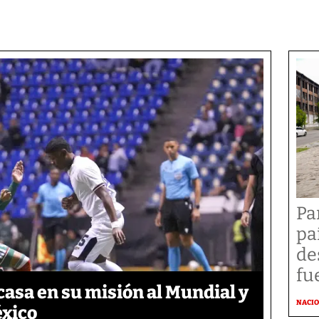
Pa
pa
de
fu
asa en su misión al Mundial y
NACI
éxico