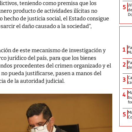
lictivos, teniendo como premisa que los
¡V
5
de
nero producto de actividades ilícitas no
D
 hecho de justicia social, el Estado consigue
sarcir el daño causado a la sociedad”,
Pa
1
ción de este mecanismo de investigación y
Mu
co jurídico del país, para que los bienes
Pa
2
ondos procedentes del crimen organizado y el
de
 no pueda justificarse, pasen a manos del
Ca
3
a de la autoridad judicial.
ca
M
4
bu
fo
Mo
5
Co