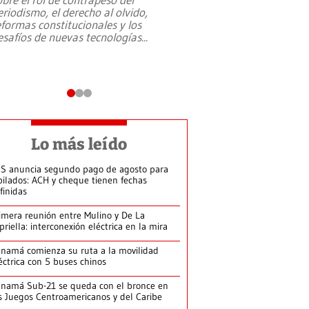
eriodismo, el derecho al olvido,
presidente de Brasil,
eformas constitucionales y los
da Silva, oficializó 
esafíos de nuevas tecnologías
...
candidatura
...
Lo más leído
S anuncia segundo pago de agosto para
bilados: ACH y cheque tienen fechas
finidas
imera reunión entre Mulino y De La
priella: interconexión eléctrica en la mira
namá comienza su ruta a la movilidad
éctrica con 5 buses chinos
namá Sub-21 se queda con el bronce en
s Juegos Centroamericanos y del Caribe