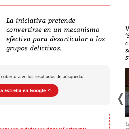
La iniciativa pretende
Video, Japón: Terremoto
V
convertirse en un mecanismo
deja heridos y graves
‘
efectivo para desarticular a los
daños en Kumamoto
c
grupos delictivos.
s
s
 cobertura en los resultados de búsqueda.
a Estrella en Google ↗️
Un fuerte terremoto de magnitud
7,1 se registró este martes 28 de
julio en la prefectura de Kumamoto,
L
al sur de Japón, provocando una
s