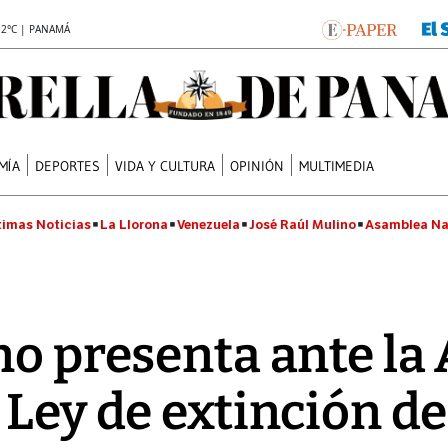
.2°C | PANAMÁ
MÍA
DEPORTES
VIDA Y CULTURA
OPINIÓN
MULTIMEDIA
timas Noticias
La Llorona
Venezuela
José Raúl Mulino
Asamblea Na
no presenta ante l
 Ley de extinción d