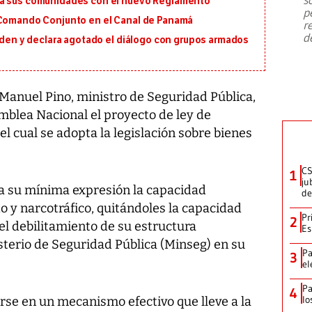
ra sus comunidades con el nuevo Reglamento
emergencia de gran
...
p
 Comando Conjunto en el Canal de Panamá
r
d
orden y declara agotado el diálogo con grupos armados
n Manuel Pino, ministro de Seguridad Pública,
mblea Nacional el proyecto de ley de
l cual se adopta la legislación sobre bienes
CS
1
ju
 a su mínima expresión la capacidad
de
 y narcotráfico, quitándoles la capacidad
Pr
2
el debilitamiento de su estructura
Es
isterio de Seguridad Pública (Minseg) en su
Pa
3
el
Pa
4
lo
rse en un mecanismo efectivo que lleve a la