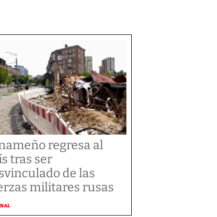
nameño regresa al
ís tras ser
svinculado de las
erzas militares rusas
ONAL