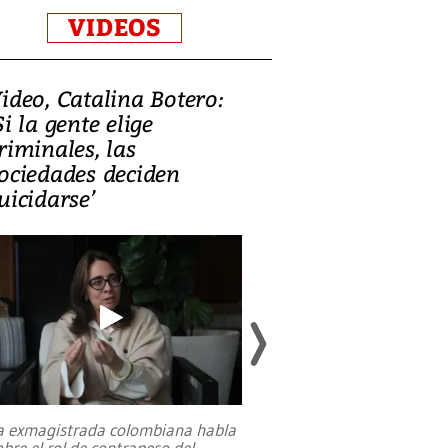
VIDEOS
ideo, Catalina Botero:
Video: Lula la
Si la gente elige
candidatura 
riminales, las
promesas de i
ociedades deciden
en defensa, ed
uicidarse’
tierras raras
a exmagistrada colombiana habla
Entre recuerdos y es
obre el rol de contrapeso del
referencias hacia sus