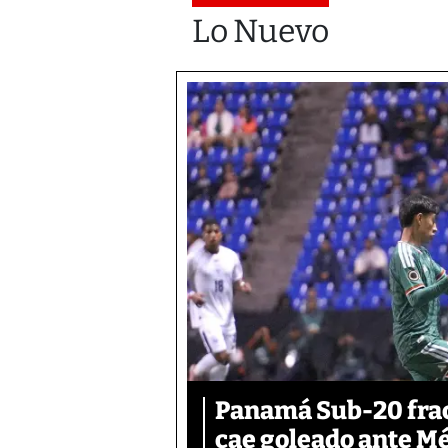
Lo Nuevo
Panamá Sub-20 frac
cae goleado ante M