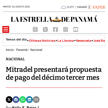
MARTES 04 AGOSTO 2026
23.8°C | PANAMÁ
Últimas Noticias
La Llorona
Venezuela
José Raúl
Inicio
>
Panamá
>
Nacional
NACIONAL
Mitradel presentará propuesta
de pago del décimo tercer mes