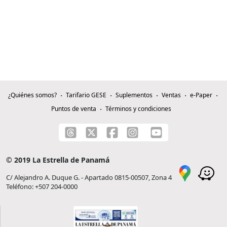
¿Quiénes somos?
Tarifario GESE
Suplementos
Ventas
e-Paper
Puntos de venta
Términos y condiciones
© 2019 La Estrella de Panamá
C/ Alejandro A. Duque G. - Apartado 0815-00507, Zona 4
Teléfono: +507 204-0000