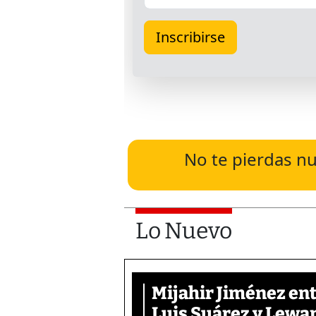
No te pierdas nu
Lo Nuevo
Mijahir Jiménez entr
Luis Suárez y Lew