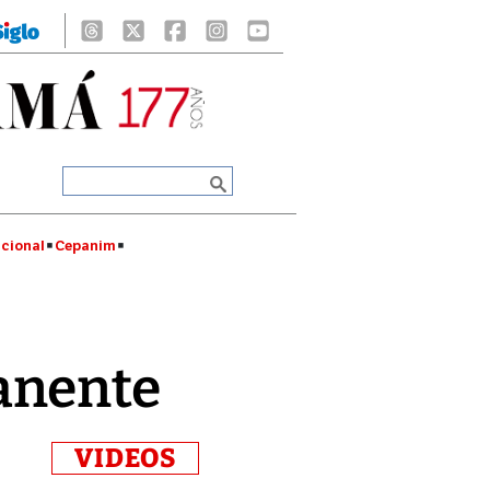
cional
Cepanim
anente
VIDEOS