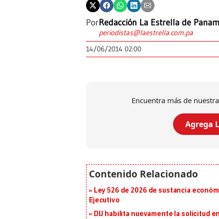
Por
Redacción La Estrella de Pana
periodistas@laestrella.com.pa
14/06/2014 02:00
Encuentra más de nuestra
Agrega L
Ley 526 de 2026 de sustancia económic
Ejecutivo
DIJ habilita nuevamente la solicitud en