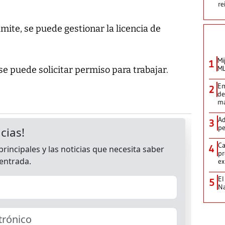
re
mite, se puede gestionar la licencia de
Mi
1
ML
se puede solicitar permiso para trabajar.
Em
2
de
ma
Ad
3
pe
Ca
4
pr
ex
El
5
Na