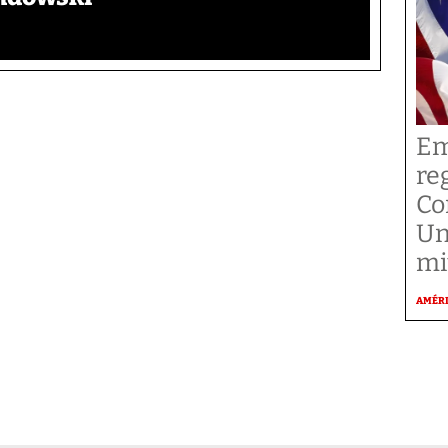
Em
re
Co
Un
mi
AMÉR