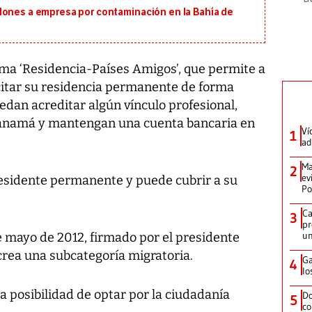
lones a empresa por contaminación en la Bahía de
ma ‘Residencia-Países Amigos’, que permite a
icitar su residencia permanente de forma
edan acreditar algún vínculo profesional,
Panamá y mantengan una cuenta bancaria en
Ví
1
ad
Ma
2
ev
 residente permanente y puede cubrir a su
Po
Ca
3
pr
un
e mayo de 2012, firmado por el presidente
 crea una subcategoría migratoria.
Ga
4
lo
la posibilidad de optar por la ciudadanía
Do
5
co