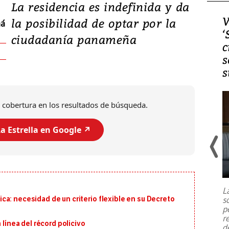
La residencia es indefinida y da
Video, Japón: Terremoto
V
la posibilidad de optar por la
má
deja heridos y graves
‘
ciudadanía panameña
daños en Kumamoto
c
s
s
 cobertura en los resultados de búsqueda.
a Estrella en Google ↗️
Un fuerte terremoto de magnitud
7,1 se registró este martes 28 de
julio en la prefectura de Kumamoto,
L
al sur de Japón, provocando una
s
a: necesidad de un criterio flexible en su Decreto
emergencia de gran
...
p
r
 línea del récord policivo
d