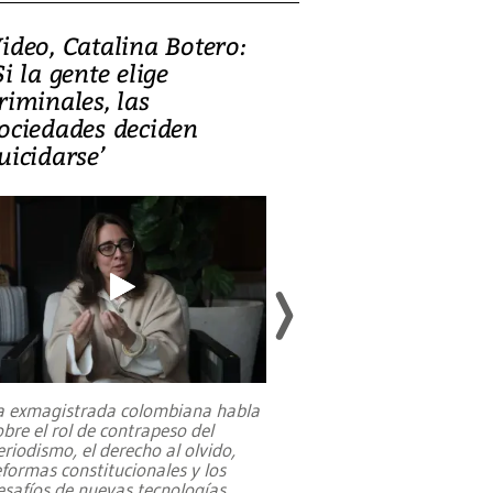
ideo, Catalina Botero:
Video: Lula la
Si la gente elige
candidatura 
riminales, las
promesas de i
ociedades deciden
en defensa, ed
uicidarse’
tierras raras
a exmagistrada colombiana habla
Entre recuerdos y es
obre el rol de contrapeso del
referencias hacia sus
eriodismo, el derecho al olvido,
presidente de Brasil,
eformas constitucionales y los
da Silva, oficializó 
esafíos de nuevas tecnologías
...
candidatura
...