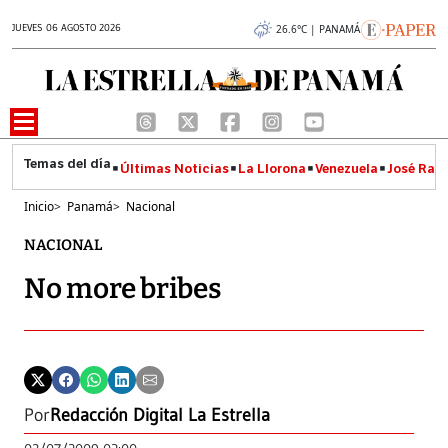
JUEVES 06 AGOSTO 2026
26.6°C | PANAMÁ
Últimas Noticias
La Llorona
Venezuela
José Raúl
Inicio
>
Panamá
>
Nacional
NACIONAL
No more bribes
Por
Redacción Digital La Estrella