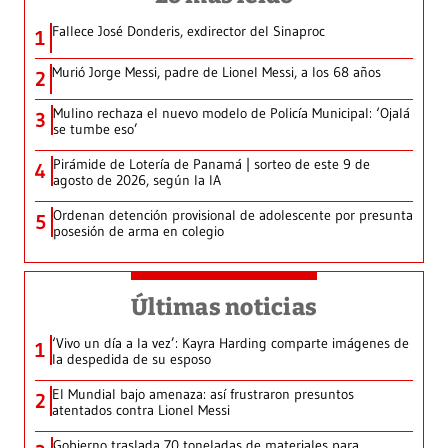
Fallece José Donderis, exdirector del Sinaproc
1
Murió Jorge Messi, padre de Lionel Messi, a los 68 años
2
Mulino rechaza el nuevo modelo de Policía Municipal: ‘Ojalá
3
se tumbe eso’
Pirámide de Lotería de Panamá | sorteo de este 9 de
4
agosto de 2026, según la IA
Ordenan detención provisional de adolescente por presunta
5
posesión de arma en colegio
Últimas noticias
‘Vivo un día a la vez’: Kayra Harding comparte imágenes de
1
la despedida de su esposo
El Mundial bajo amenaza: así frustraron presuntos
2
atentados contra Lionel Messi
Gobierno traslada 70 toneladas de materiales para