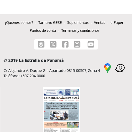
¿Quiénes somos?
Tarifario GESE
Suplementos
Ventas
e-Paper
Puntos de venta
Términos y condiciones
© 2019 La Estrella de Panamá
C/ Alejandro A. Duque G. - Apartado 0815-00507, Zona 4
Teléfono: +507 204-0000