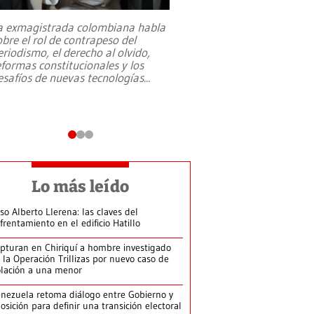
a exmagistrada colombiana habla
Entre recuerdos y es
obre el rol de contrapeso del
referencias hacia sus
eriodismo, el derecho al olvido,
presidente de Brasil,
eformas constitucionales y los
da Silva, oficializó 
esafíos de nuevas tecnologías
...
candidatura
...
Lo más leído
so Alberto Llerena: las claves del
frentamiento en el edificio Hatillo
pturan en Chiriquí a hombre investigado
 la Operación Trillizas por nuevo caso de
olación a una menor
nezuela retoma diálogo entre Gobierno y
osición para definir una transición electoral