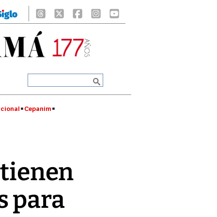
cional
Cepanim
 tienen
s para