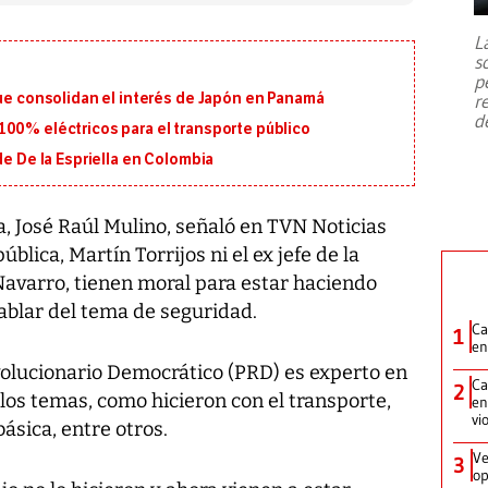
7,1 se registró este martes 28 de
julio en la prefectura de Kumamoto,
L
al sur de Japón, provocando una
s
emergencia de gran
...
p
que consolidan el interés de Japón en Panamá
r
d
100% eléctricos para el transporte público
de De la Espriella en Colombia
ia, José Raúl Mulino, señaló en TVN Noticias
blica, Martín Torrijos ni el ex jefe de la
Navarro, tienen moral para estar haciendo
ablar del tema de seguridad.
Ca
1
en
volucionario Democrático (PRD) es experto en
Ca
2
los temas, como hicieron con el transporte,
en
vi
ásica, entre otros.
Ve
3
op