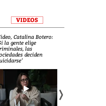
VIDEOS
ideo, Catalina Botero:
Video: Lula la
Si la gente elige
candidatura 
riminales, las
promesas de i
ociedades deciden
en defensa, ed
uicidarse’
tierras raras