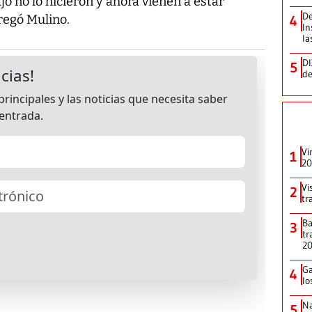
o no lo hicieron y ahora vienen a estar
De
regó Mulino.
4
In
la
DI
5
de
Vi
1
20
Vi
2
tr
Ba
3
tr
2
Ga
4
lo
Na
5