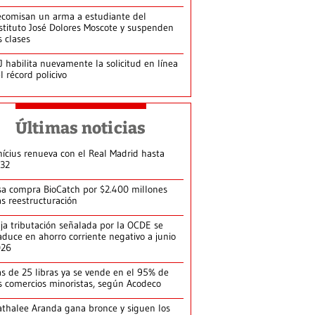
comisan un arma a estudiante del
stituto José Dolores Moscote y suspenden
s clases
J habilita nuevamente la solicitud en línea
l récord policivo
Últimas noticias
nícius renueva con el Real Madrid hasta
32
sa compra BioCatch por $2.400 millones
as reestructuración
ja tributación señalada por la OCDE se
aduce en ahorro corriente negativo a junio
026
s de 25 libras ya se vende en el 95% de
s comercios minoristas, según Acodeco
thalee Aranda gana bronce y siguen los