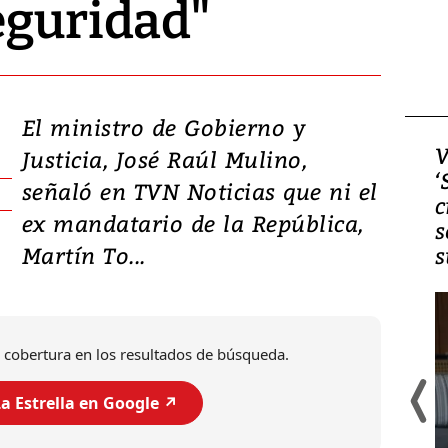
eguridad"
El ministro de Gobierno y
Video, Japón: Terremoto
V
Justicia, José Raúl Mulino,
deja heridos y graves
‘
señaló en TVN Noticias que ni el
daños en Kumamoto
c
ex mandatario de la República,
s
Martín To...
s
 cobertura en los resultados de búsqueda.
a Estrella en Google ↗️
Un fuerte terremoto de magnitud