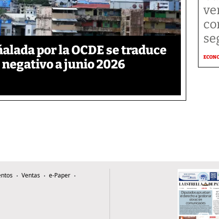
ve
co
se
ñalada por la OCDE se traduce
ECON
 negativo a junio 2026
ntos
Ventas
e-Paper