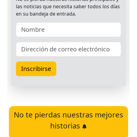
No te pierdas nuestras mejores
historias