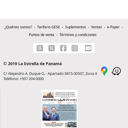
¿Quiénes somos?
Tarifario GESE
Suplementos
Ventas
e-Paper
Puntos de venta
Términos y condiciones
© 2019 La Estrella de Panamá
C/ Alejandro A. Duque G. - Apartado 0815-00507, Zona 4
Teléfono: +507 204-0000