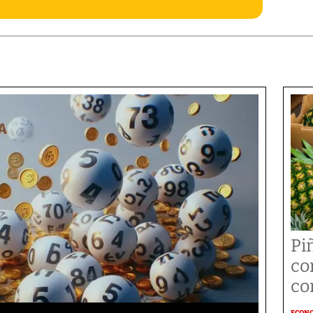
Pi
co
co
ECON