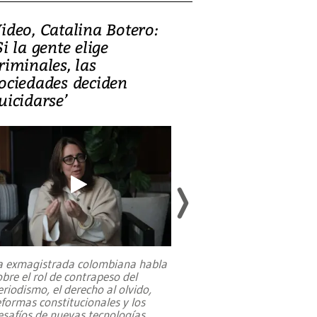
ideo, Catalina Botero:
Video: Lula la
Si la gente elige
candidatura 
riminales, las
promesas de i
ociedades deciden
en defensa, ed
uicidarse’
tierras raras
a exmagistrada colombiana habla
Entre recuerdos y es
obre el rol de contrapeso del
referencias hacia sus
eriodismo, el derecho al olvido,
presidente de Brasil,
eformas constitucionales y los
da Silva, oficializó 
esafíos de nuevas tecnologías
...
candidatura
...