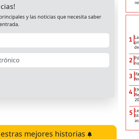
re
La
1
pr
de
Pi
2
nu
If
3
fe
EN
4
Re
2
Le
5
ti
as
estras mejores historias