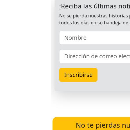
No te pierdas nu