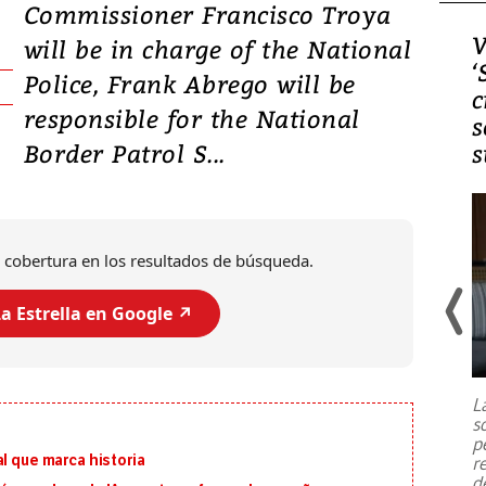
Commissioner Francisco Troya
Video, Japón: Terremoto
V
will be in charge of the National
deja heridos y graves
‘
Police, Frank Abrego will be
daños en Kumamoto
c
responsible for the National
s
Border Patrol S...
s
 cobertura en los resultados de búsqueda.
a Estrella en Google ↗️
Un fuerte terremoto de magnitud
7,1 se registró este martes 28 de
julio en la prefectura de Kumamoto,
L
al sur de Japón, provocando una
s
emergencia de gran
...
p
l que marca historia
r
d