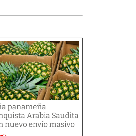
ña panameña
nquista Arabia Saudita
n nuevo envío masivo
OMÍA