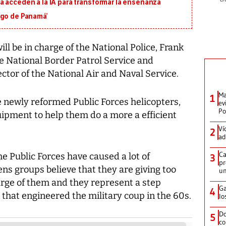
á acceden a la IA para transformar la enseñanza
igo de Panamá’
l be in charge of the National Police, Frank
he National Border Patrol Service and
ctor of the National Air and Naval Service.
Ma
1
e newly reformed Public Forces helicopters,
ev
Po
pment to help them do a more a efficient
Ví
2
ad
Ca
he Public Forces have caused a lot of
3
pr
ns groups believe that they are giving too
un
rge of them and they represent a step
Ga
4
 that engineered the military coup in the 60s.
lo
Do
5
co