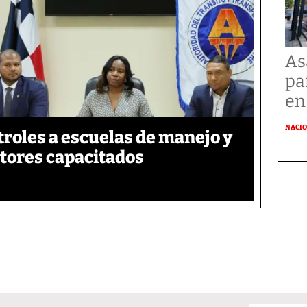
As
pa
en
NACI
roles a escuelas de manejo y
ctores capacitados