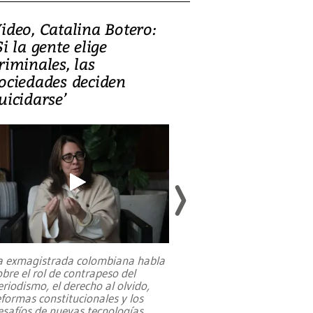
ideo, Catalina Botero:
Video: Lula la
Si la gente elige
candidatura 
riminales, las
promesas de i
ociedades deciden
en defensa, ed
uicidarse’
tierras raras
a exmagistrada colombiana habla
Entre recuerdos y es
obre el rol de contrapeso del
referencias hacia sus
eriodismo, el derecho al olvido,
presidente de Brasil,
eformas constitucionales y los
da Silva, oficializó 
esafíos de nuevas tecnologías
...
candidatura
...