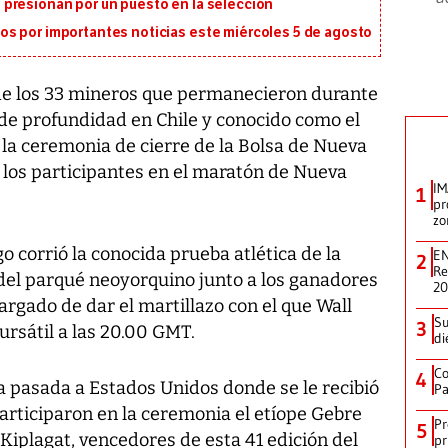
presionan por un puesto en la selección
s por importantes noticias este miércoles 5 de agosto
 de los 33 mineros que permanecieron durante
de profundidad en Chile y conocido como el
n la ceremonia de cierre de la Bolsa de Nueva
los participantes en el maratón de Nueva
IM
1
pr
zo
o corrió la conocida prueba atlética de la
EN
2
Re
del parqué neoyorquino junto a los ganadores
2
argado de dar el martillazo con el que Wall
Su
3
bursátil a las 20.00 GMT.
di
Co
4
a pasada a Estados Unidos donde se le recibió
Pa
articiparon en la ceremonia el etíope Gebre
Pr
5
iplagat, vencedores de esta 41 edición del
pr