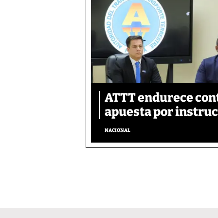
ATTT endurece cont
apuesta por instru
NACIONAL