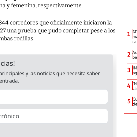
na y femenina, respectivamente.
344 corredores que oficialmente iniciaron la
127 una prueba que pudo completar pese a los
AT
1
ma
mbas rodillas.
ca
As
2
pe
IM
3
ag
‘N
4
ca
Cu
5
de