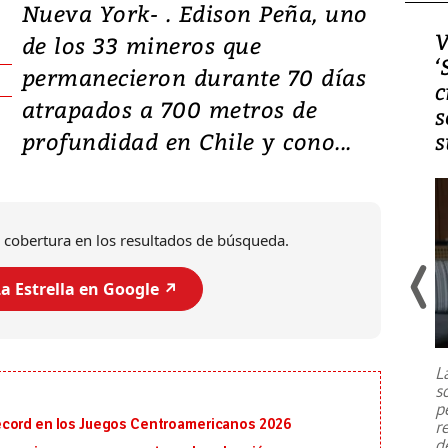
Nueva York- . Edison Peña, uno
Video, Japón: Terremoto
V
de los 33 mineros que
deja heridos y graves
‘
permanecieron durante 70 días
daños en Kumamoto
c
atrapados a 700 metros de
s
profundidad en Chile y cono...
s
 cobertura en los resultados de búsqueda.
a Estrella en Google ↗️
Un fuerte terremoto de magnitud
7,1 se registró este martes 28 de
julio en la prefectura de Kumamoto,
L
al sur de Japón, provocando una
s
emergencia de gran
...
p
écord en los Juegos Centroamericanos 2026
r
d