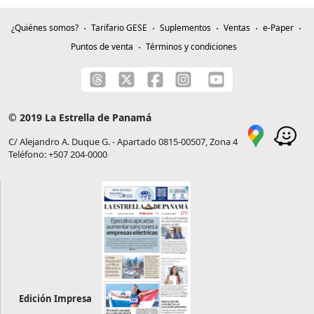
¿Quiénes somos?
Tarifario GESE
Suplementos
Ventas
e-Paper
Puntos de venta
Términos y condiciones
© 2019 La Estrella de Panamá
C/ Alejandro A. Duque G. - Apartado 0815-00507, Zona 4
Teléfono: +507 204-0000
Edición Impresa