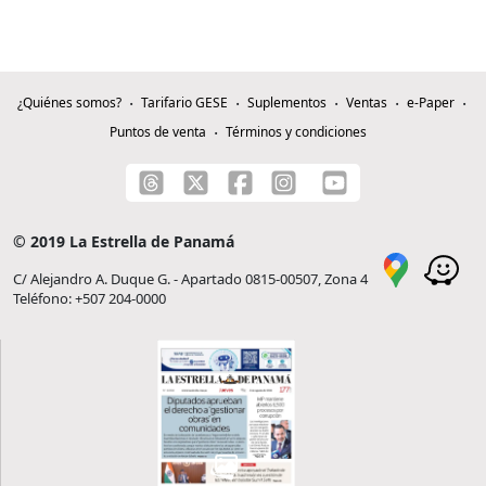
¿Quiénes somos?
Tarifario GESE
Suplementos
Ventas
e-Paper
Puntos de venta
Términos y condiciones
© 2019 La Estrella de Panamá
C/ Alejandro A. Duque G. - Apartado 0815-00507, Zona 4
Teléfono: +507 204-0000