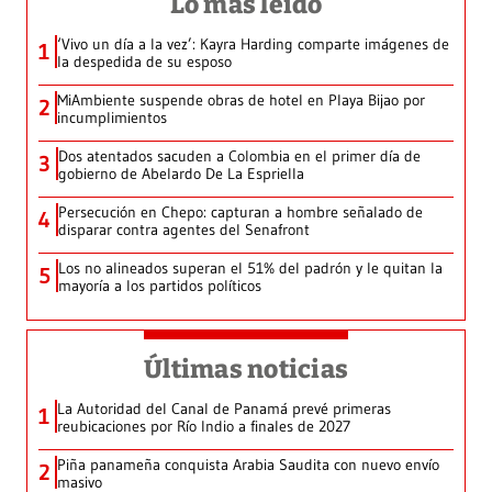
Lo más leído
‘Vivo un día a la vez’: Kayra Harding comparte imágenes de
1
la despedida de su esposo
MiAmbiente suspende obras de hotel en Playa Bijao por
2
incumplimientos
Dos atentados sacuden a Colombia en el primer día de
3
gobierno de Abelardo De La Espriella
Persecución en Chepo: capturan a hombre señalado de
4
disparar contra agentes del Senafront
Los no alineados superan el 51% del padrón y le quitan la
5
mayoría a los partidos políticos
Últimas noticias
La Autoridad del Canal de Panamá prevé primeras
1
reubicaciones por Río Indio a finales de 2027
Piña panameña conquista Arabia Saudita con nuevo envío
2
masivo