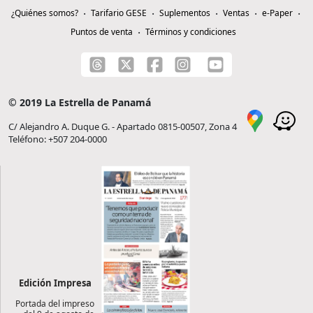
¿Quiénes somos?
Tarifario GESE
Suplementos
Ventas
e-Paper
Puntos de venta
Términos y condiciones
© 2019 La Estrella de Panamá
C/ Alejandro A. Duque G. - Apartado 0815-00507, Zona 4
Teléfono: +507 204-0000
Edición Impresa
Portada del impreso