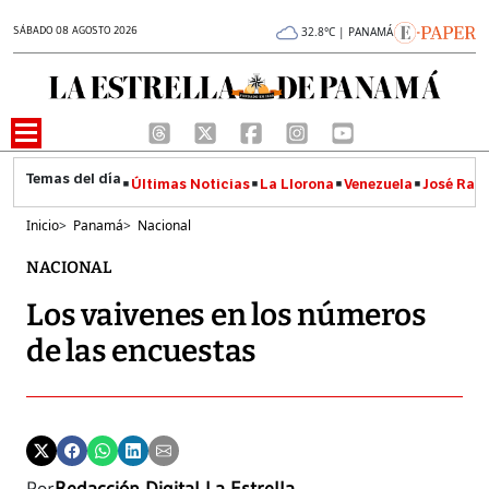
SÁBADO 08 AGOSTO 2026
32.8°C | PANAMÁ
Últimas Noticias
La Llorona
Venezuela
José Raúl
Inicio
>
Panamá
>
Nacional
NACIONAL
Los vaivenes en los números
de las encuestas