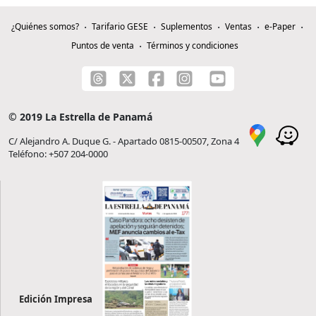
¿Quiénes somos?
Tarifario GESE
Suplementos
Ventas
e-Paper
Puntos de venta
Términos y condiciones
© 2019 La Estrella de Panamá
C/ Alejandro A. Duque G. - Apartado 0815-00507, Zona 4
Teléfono: +507 204-0000
Edición Impresa