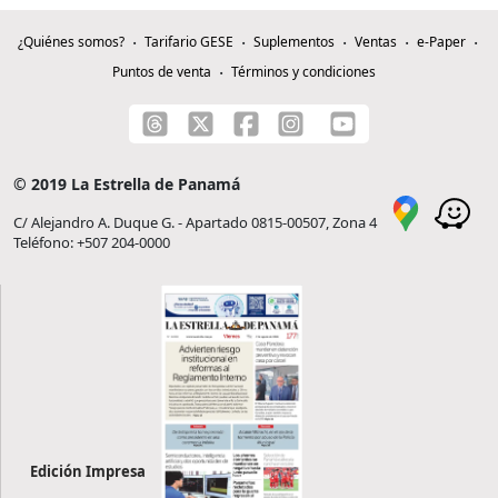
¿Quiénes somos?
Tarifario GESE
Suplementos
Ventas
e-Paper
Puntos de venta
Términos y condiciones
© 2019 La Estrella de Panamá
C/ Alejandro A. Duque G. - Apartado 0815-00507, Zona 4
Teléfono: +507 204-0000
Edición Impresa