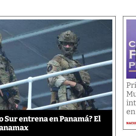
Pr
Mu
in
en
o Sur entrena en Panamá? El
NACI
 Panamax