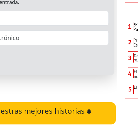
¿P
1
Pa
Pr
2
Es
De
3
‘S
El
4
no
El
5
estras mejores historias