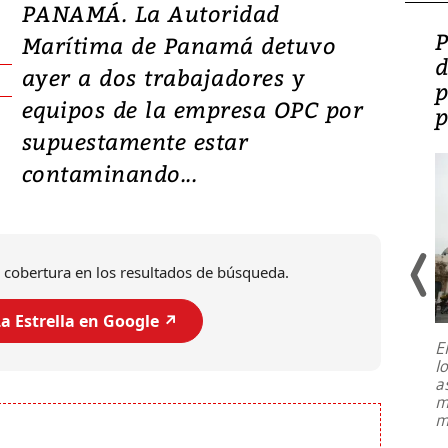
PANAMÁ. La Autoridad
Video: Lula lanza su
P
Marítima de Panamá detuvo
candidatura con
d
ayer a dos trabajadores y
promesas de inversión
p
equipos de la empresa OPC por
en defensa, educación y
p
supuestamente estar
tierras raras
contaminando...
 cobertura en los resultados de búsqueda.
a Estrella en Google ↗️
E
l
Entre recuerdos y escuetas
a
referencias hacia sus adversarios, el
m
presidente de Brasil, Luiz Inácio Lula
m
da Silva, oficializó este domingo su
candidatura
...