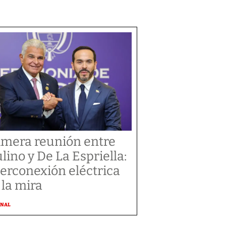
imera reunión entre
lino y De La Espriella:
terconexión eléctrica
 la mira
ONAL