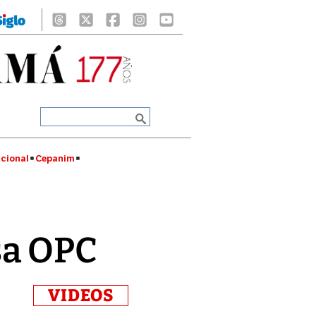
cional
Cepanim
sa OPC
VIDEOS