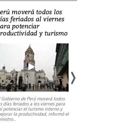
erú moverá todos los
Video, Catalin
ías feriados al viernes
‘Si la gente el
ara potenciar
criminales, la
roductividad y turismo
sociedades de
suicidarse’
l Gobierno de Perú moverá todos
os días feriados a los viernes para
La exmagistrada co
sí potenciar el turismo interno y
sobre el rol de contr
ejorar la productividad, informó el
periodismo, el derech
inistro
...
reformas constitucio
desafíos de nuevas t