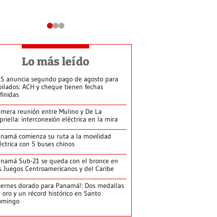
Lo más leído
S anuncia segundo pago de agosto para
bilados: ACH y cheque tienen fechas
finidas
imera reunión entre Mulino y De La
priella: interconexión eléctrica en la mira
namá comienza su ruta a la movilidad
éctrica con 5 buses chinos
namá Sub-21 se queda con el bronce en
s Juegos Centroamericanos y del Caribe
iernes dorado para Panamá!: Dos medallas
 oro y un récord histórico en Santo
omingo