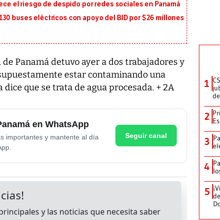
rece el riesgo de despido por redes sociales en Panamá
130 buses eléctricos con apoyo del BID por $26 millones
de Panamá detuvo ayer a dos trabajadores y
 supuestamente estar contaminando una
CS
1
 dice que se trata de agua procesada. + 2A
ju
de
Pr
2
Es
e Panamá en WhatsApp
Seguir canal
as importantes y mantente al día
Pa
3
el
App.
Pa
4
lo
¡V
5
de
D