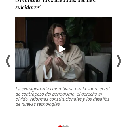
suicidarse’
La exmagistrada colombiana habla sobre el rol
de contrapeso del periodismo, el derecho al
olvido, reformas constitucionales y los desafíos
de nuevas tecnologías
...