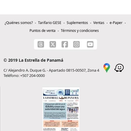
¿Quiénes somos?
Tarifario GESE
Suplementos
Ventas
e-Paper
Puntos de venta
Términos y condiciones
© 2019 La Estrella de Panamá
C/ Alejandro A. Duque G. - Apartado 0815-00507, Zona 4
Teléfono: +507 204-0000