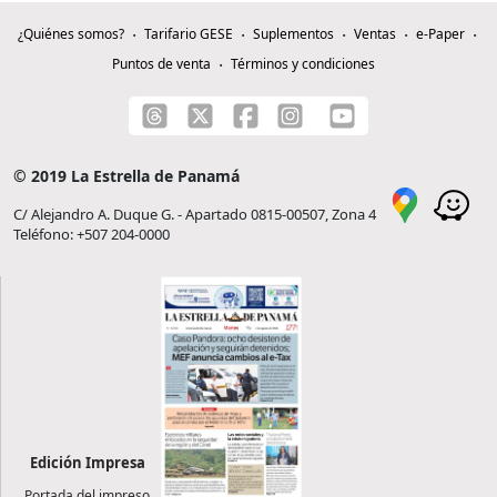
¿Quiénes somos?
Tarifario GESE
Suplementos
Ventas
e-Paper
Puntos de venta
Términos y condiciones
© 2019 La Estrella de Panamá
C/ Alejandro A. Duque G. - Apartado 0815-00507, Zona 4
Teléfono: +507 204-0000
Edición Impresa
Portada del impreso