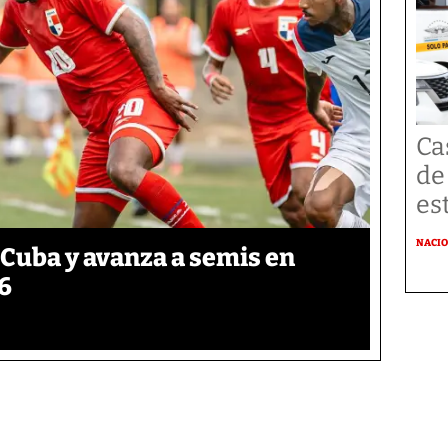
Ca
de
es
NACI
 Cuba y avanza a semis en
6