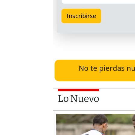
No te pierdas nu
Lo Nuevo