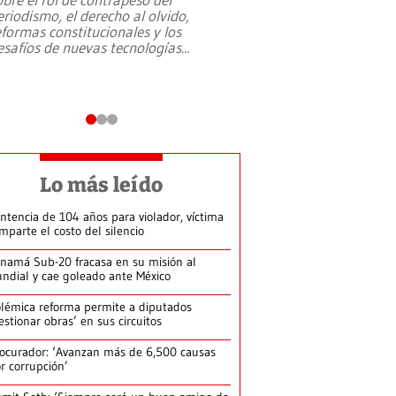
eriodismo, el derecho al olvido,
presidente de Brasil,
eformas constitucionales y los
da Silva, oficializó 
esafíos de nuevas tecnologías
...
candidatura
...
Lo más leído
ntencia de 104 años para violador, víctima
mparte el costo del silencio
namá Sub-20 fracasa en su misión al
ndial y cae goleado ante México
lémica reforma permite a diputados
estionar obras’ en sus circuitos
ocurador: ‘Avanzan más de 6,500 causas
r corrupción’