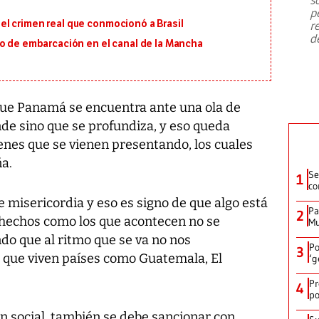
emergencia de gran
...
p
en el crimen real que conmocionó a Brasil
r
d
io de embarcación en el canal de la Mancha
 que Panamá se encuentra ante una ola de
ende sino que se profundiza, y eso queda
enes que se vienen presentando, los cuales
a.
Se
1
co
e misericordia y eso es signo de que algo está
Pa
2
 hechos como los que acontecen no se
Mu
ndo que al ritmo que se va no nos
Po
3
d que viven países como Guatemala, El
‘g
Pr
4
po
n social, también se debe sancionar con