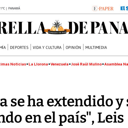
.1°C | PANAMÁ
MÍA
DEPORTES
VIDA Y CULTURA
OPINIÓN
MULTIMEDIA
timas Noticias
La Llorona
Venezuela
José Raúl Mulino
Asamblea Na
a se ha extendido y 
do en el país", Leis