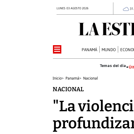
LUNES 03 AGOSTO 2026
31
PANAMÁ
MUNDO
ECONO
Úl
Inicio
>
Panamá
>
Nacional
NACIONAL
"La violenci
profundizan