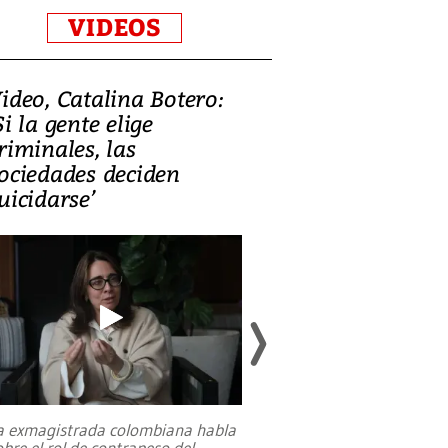
VIDEOS
ideo, Catalina Botero:
Video: Lula la
Si la gente elige
candidatura 
riminales, las
promesas de i
ociedades deciden
en defensa, ed
uicidarse’
tierras raras
a exmagistrada colombiana habla
Entre recuerdos y es
obre el rol de contrapeso del
referencias hacia sus