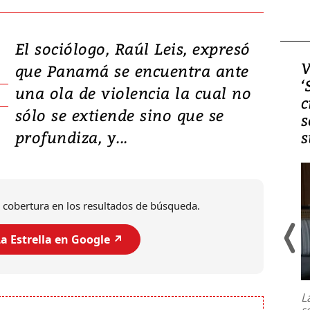
El sociólogo, Raúl Leis, expresó
Video, Japón: Terremoto
V
que Panamá se encuentra ante
deja heridos y graves
‘
una ola de violencia la cual no
daños en Kumamoto
c
sólo se extiende sino que se
s
profundiza, y...
s
 cobertura en los resultados de búsqueda.
a Estrella en Google ↗️
Un fuerte terremoto de magnitud
7,1 se registró este martes 28 de
julio en la prefectura de Kumamoto,
L
al sur de Japón, provocando una
s