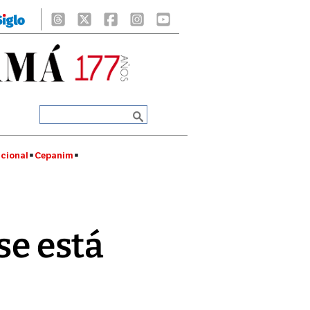
cional
Cepanim
se está