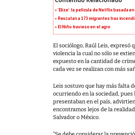
‘Elize’: la película de Netflix basada 
Rescatan a 173 migrantes tras incend
El Niño travieso en el agro
El sociólogo, Raúl Leis, expresó
violencia la cual no sólo se exti
expuesto en la cantidad de crím
cada vez se realizan con más sañ
Leis sostuvo que hay más falta d
ocurriendo en la sociedad, pues
presentaban en el país, advirtie
encontramos lejos de la realida
Salvador o México.
“Se debe considerar la prevenció