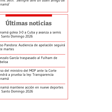
mit Seth: ‘Siempre seré un buen amigo de
anamá’
Últimas noticias
namá golea 3-0 a Cuba y avanza a semis
 Santo Domingo 2026
so Pandora: Audiencia de apelación seguirá
te martes
nzalo García traspasado al Fulham de
beloa
so del ministro del MOP ante la Corte
ndrá a prueba la ley: Transparencia
anamá
namá mantiene acción en nueve deportes
n Santo Domingo 2026