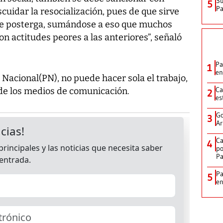
Su
5
P
scuidar la resocialización, pues de que sirve
 se posterga, sumándose a eso que muchos
on actitudes peores a las anteriores”, señaló
Pa
1
en
 Nacional(PN), no puede hacer sola el trabajo,
Ca
 de los medios de comunicación.
2
es
Go
3
Ar
Ca
4
po
P
Pa
5
e