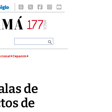
cional
Cepanim
alas de
ctos de