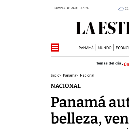
DOMINGO 09 AGOSTO 2026
25
PANAMÁ
MUNDO
ECONO
Úl
Inicio
>
Panamá
>
Nacional
NACIONAL
Panamá aut
belleza, ven