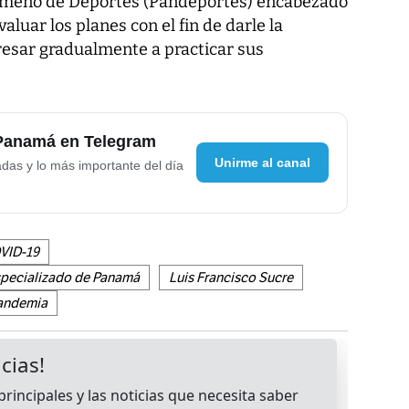
nameño de Deportes (Pandeportes) encabezado
valuar los planes con el fin de darle la
resar gradualmente a practicar sus
 Panamá en Telegram
Unirme al canal
adas y lo más importante del día
VID-19
Especializado de Panamá
Luis Francisco Sucre
andemia