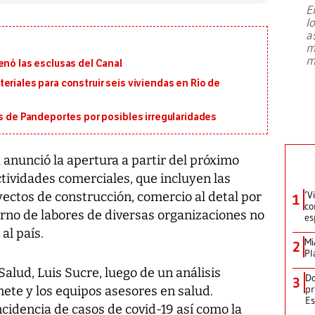
E
l
Entre recuerdos y escuetas
a
referencias hacia sus adversarios, el
m
presidente de Brasil, Luiz Inácio Lula
m
enó las esclusas del Canal
da Silva, oficializó este domingo su
candidatura
...
eriales para construir seis viviendas en Río de
os de Pandeportes por posibles irregularidades
anunció la apertura a partir del próximo
ctividades comerciales, que incluyen las
‘V
oyectos de construcción, comercio al detal por
1
co
torno de labores de diversas organizaciones no
es
al país.
Mi
2
Pl
 Salud, Luis Sucre, luego de un análisis
Do
3
pr
nete y los equipos asesores en salud.
Es
incidencia de casos de covid-19 así como la