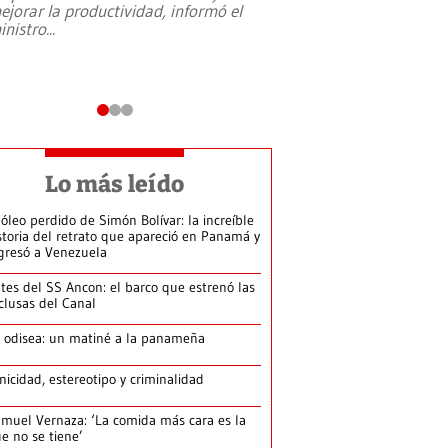
ejorar la productividad, informó el
periodismo, el derech
inistro
...
reformas constitucio
desafíos de nuevas t
Lo más leído
 óleo perdido de Simón Bolívar: la increíble
storia del retrato que apareció en Panamá y
gresó a Venezuela
tes del SS Ancon: el barco que estrenó las
clusas del Canal
 odisea: un matiné a la panameña
nicidad, estereotipo y criminalidad
muel Vernaza: ‘La comida más cara es la
e no se tiene’