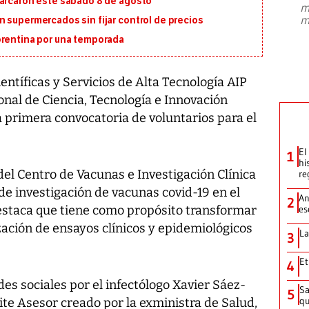
marcaron este sábado 8 de agosto
m
presidente de Brasil, Luiz Inácio Lula
m
 supermercados sin fijar control de precios
da Silva, oficializó este domingo su
candidatura
...
orentina por una temporada
ientíficas y Servicios de Alta Tecnología AIP
ional de Ciencia, Tecnología e Innovación
a primera convocatoria de voluntarios para el
El
1
hi
 del Centro de Vacunas e Investigación Clínica
re
e investigación de vacunas covid-19 en el
An
2
staca que tiene como propósito transformar
es
ización de ensayos clínicos y epidemiológicos
La
3
Et
4
es sociales por el infectólogo Xavier Sáez-
Sa
5
qu
ite Asesor creado por la exministra de Salud,