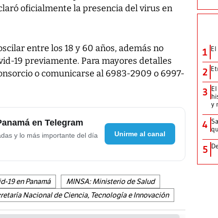
laró oficialmente la presencia del virus en
oscilar entre los 18 y 60 años, además no
El
1
vid-19 previamente. Para mayores detalles
Et
2
 consorcio o comunicarse al 6983-2909 o 6997-
El
3
hi
y 
Sa
 Panamá en Telegram
4
qu
Unirme al canal
adas y lo más importante del día
De
5
id-19 en Panamá
MINSA: Ministerio de Salud
taría Nacional de Ciencia, Tecnología e Innovación