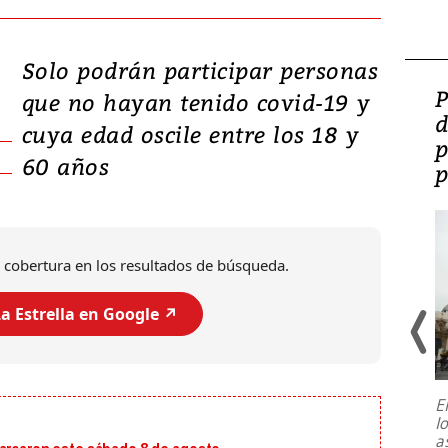
Solo podrán participar personas
Video: Lula lanza su
P
que no hayan tenido covid-19 y
candidatura con
d
cuya edad oscile entre los 18 y
promesas de inversión
p
60 años
en defensa, educación y
p
tierras raras
 cobertura en los resultados de búsqueda.
a Estrella en Google ↗️
E
l
Entre recuerdos y escuetas
a
referencias hacia sus adversarios, el