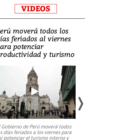
VIDEOS
erú moverá todos los
Video, Catalin
ías feriados al viernes
‘Si la gente el
ara potenciar
criminales, la
roductividad y turismo
sociedades de
suicidarse’
l Gobierno de Perú moverá todos
os días feriados a los viernes para
La exmagistrada co
sí potenciar el turismo interno y
sobre el rol de contr