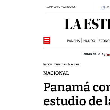
DOMINGO 09 AGOSTO 2026
31
PANAMÁ
MUNDO
ECONO
Úl
Inicio
>
Panamá
>
Nacional
NACIONAL
Panamá con
estudio de 