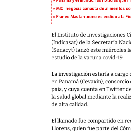
Panamá y el mundo: las noticias que 
MICI negocia canasta de alimentos con
Franco Mastantuono es cedido a la Fi
El Instituto de Investigaciones C
(Indicasat) de la Secretaría Nac
(Senacyt) lanzó este miércoles l
estudio de la vacuna covid-19.
La investigación estaría a cargo
en Panamá (Cevaxin), consorcio d
país, y cuya cuenta en
Twitter
de
la salud global mediante la real
de alta calidad.
El llamado fue compartido en red
Llorens, quien fue parte del Cóm