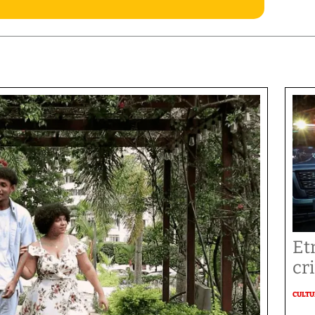
Et
cr
CULT