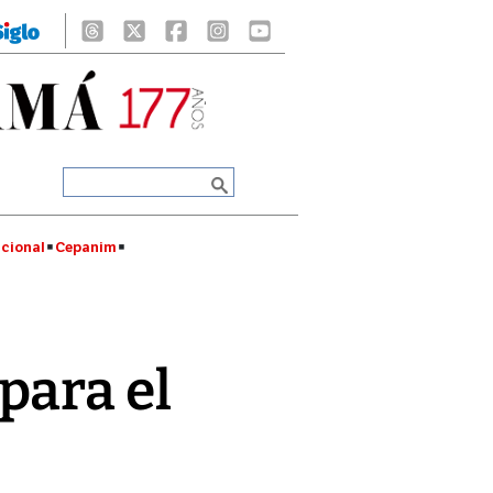
cional
Cepanim
para el