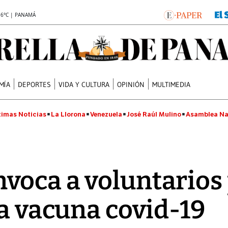
.6°C | PANAMÁ
MÍA
DEPORTES
VIDA Y CULTURA
OPINIÓN
MULTIMEDIA
timas Noticias
La Llorona
Venezuela
José Raúl Mulino
Asamblea Na
voca a voluntarios 
la vacuna covid-19