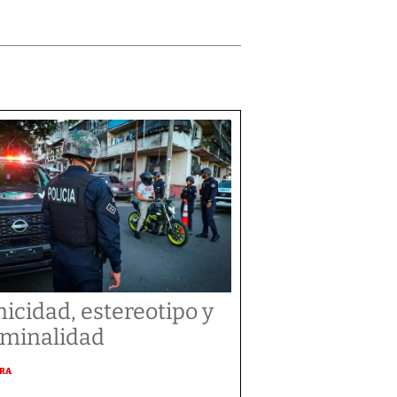
nicidad, estereotipo y
iminalidad
URA