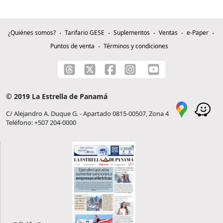
¿Quiénes somos?
Tarifario GESE
Suplementos
Ventas
e-Paper
Puntos de venta
Términos y condiciones
© 2019 La Estrella de Panamá
C/ Alejandro A. Duque G. - Apartado 0815-00507, Zona 4
Teléfono: +507 204-0000