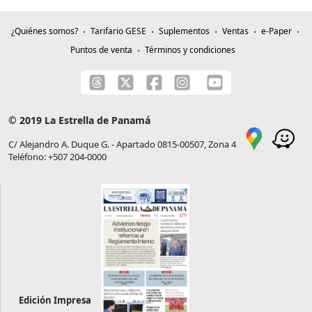
¿Quiénes somos?
Tarifario GESE
Suplementos
Ventas
e-Paper
Puntos de venta
Términos y condiciones
© 2019 La Estrella de Panamá
C/ Alejandro A. Duque G. - Apartado 0815-00507, Zona 4
Teléfono: +507 204-0000
Edición Impresa