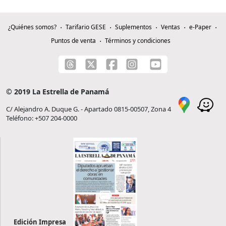
¿Quiénes somos?
Tarifario GESE
Suplementos
Ventas
e-Paper
Puntos de venta
Términos y condiciones
© 2019 La Estrella de Panamá
C/ Alejandro A. Duque G. - Apartado 0815-00507, Zona 4
Teléfono: +507 204-0000
Edición Impresa