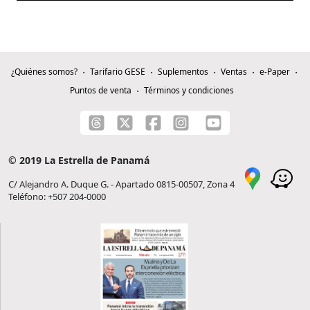
¿Quiénes somos?
Tarifario GESE
Suplementos
Ventas
e-Paper
Puntos de venta
Términos y condiciones
© 2019 La Estrella de Panamá
C/ Alejandro A. Duque G. - Apartado 0815-00507, Zona 4
Teléfono: +507 204-0000