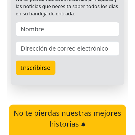
No te pierdas nuestras mejores
historias