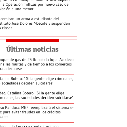
 la Operación Trillizas por nuevo caso de
olación a una menor
comisan un arma a estudiante del
stituto José Dolores Moscote y suspenden
s clases
Últimas noticias
nque de gas de 25 lb bajo la lupa: Acodeco
ena las multas y da tiempo a los comercios
ra adecuarse
talina Botero: ‘ Si la gente elige criminales,
s sociedades deciden suicidarse’
deo, Catalina Botero: ‘Si la gente elige
iminales, las sociedades deciden suicidarse’
so Pandora: MEF reemplazará el sistema e-
x para evitar fraudes en los créditos
scales
deo: Lula lanza su candidatura con