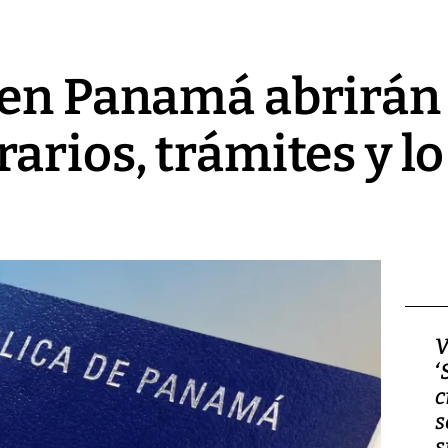
en Panamá abrirán e
arios, trámites y l
Video, Japón: Terremoto
V
deja heridos y graves
‘
daños en Kumamoto
c
s
s