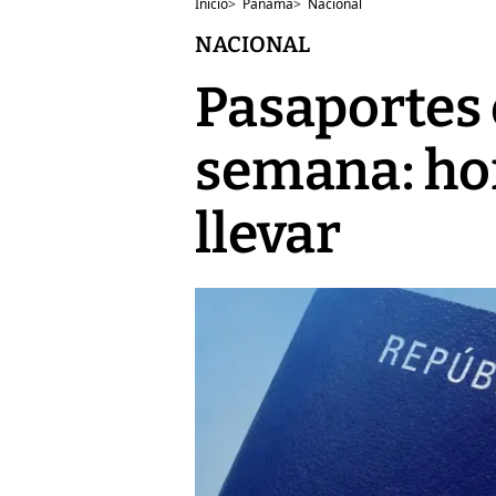
Inicio
>
Panamá
>
Nacional
NACIONAL
Pasaportes 
semana: hor
llevar