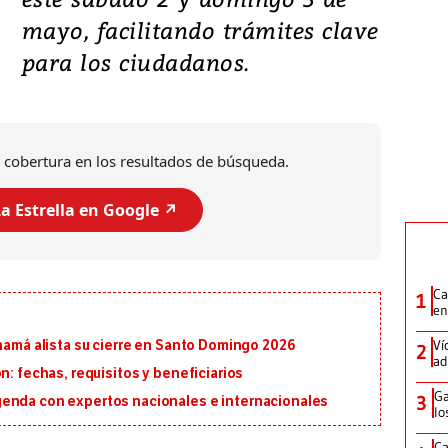
mayo, facilitando trámites clave
para los ciudadanos.
 cobertura en los resultados de búsqueda.
a Estrella en Google ↗️
Ca
1
en
Ví
anamá alista su cierre en Santo Domingo 2026
2
ad
n: fechas, requisitos y beneficiarios
Ga
3
genda con expertos nacionales e internacionales
lo
Ca