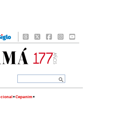
cional
Cepanim