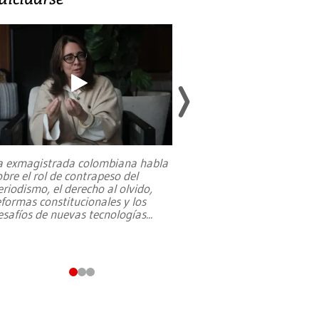
a exmagistrada colombiana habla
Entre recuerdos y es
obre el rol de contrapeso del
referencias hacia sus
eriodismo, el derecho al olvido,
presidente de Brasil,
eformas constitucionales y los
da Silva, oficializó 
esafíos de nuevas tecnologías
...
candidatura
...