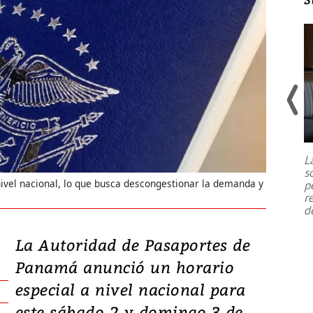
Un fuerte terremoto de magnitud
7,1 se registró este martes 28 de
julio en la prefectura de Kumamoto,
L
al sur de Japón, provocando una
s
emergencia de gran
...
 nivel nacional, lo que busca descongestionar la demanda y
p
r
d
La Autoridad de Pasaportes de
Panamá anunció un horario
especial a nivel nacional para
este sábado 2 y domingo 3 de