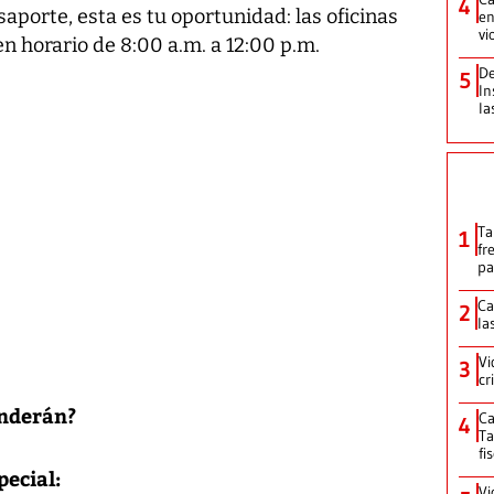
4
asaporte, esta es tu oportunidad: las oficinas
en
vi
en horario de 8:00 a.m. a 12:00 p.m.
De
5
In
la
Ta
1
fr
pa
Ca
2
la
Vi
3
cr
enderán?
Ca
4
Ta
fi
pecial:
Vi