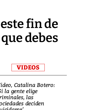
ste fin de
o que debes
VIDEOS
ideo, Catalina Botero:
Video: Lula la
Si la gente elige
candidatura 
riminales, las
promesas de i
ociedades deciden
en defensa, ed
uicidarse’
tierras raras