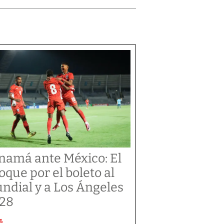
namá ante México: El
oque por el boleto al
ndial y a Los Ángeles
28
L