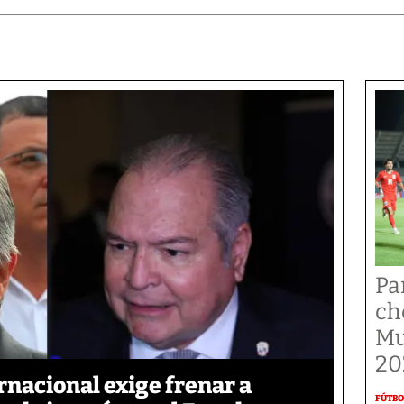
Pa
ch
Mu
20
nacional exige frenar a
FÚTBO