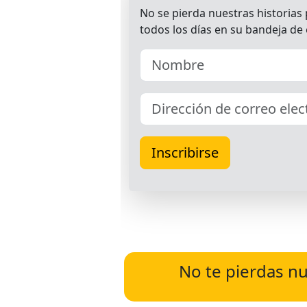
No te pierdas nu