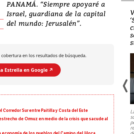
PANAMÁ. “Siempre apoyaré a
Video, Japón: Terremoto
V
Israel, guardiana de la capital
deja heridos y graves
‘
del mundo: Jerusalén”.
daños en Kumamoto
c
s
s
 cobertura en los resultados de búsqueda.
a Estrella en Google ↗️
Un fuerte terremoto de magnitud
7,1 se registró este martes 28 de
julio en la prefectura de Kumamoto,
 Corredor Sur entre Paitilla y Costa del Este
L
al sur de Japón, provocando una
s
emergencia de gran
...
 estrecho de Ormuz en medio de la crisis que sacude al
p
r
d
 la economía de los pueblos del Camino del Jiloca