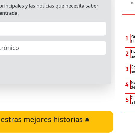
re
Pa
1
al
Tr
2
ti
Go
3
an
Nu
4
de
Ga
5
a 
estras mejores historias