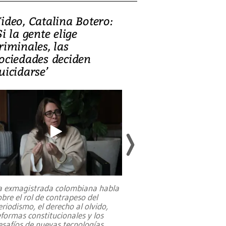
ideo, Catalina Botero:
Video: Lula la
Si la gente elige
candidatura 
riminales, las
promesas de i
ociedades deciden
en defensa, ed
uicidarse’
tierras raras
a exmagistrada colombiana habla
Entre recuerdos y es
obre el rol de contrapeso del
referencias hacia sus
eriodismo, el derecho al olvido,
presidente de Brasil,
eformas constitucionales y los
da Silva, oficializó 
esafíos de nuevas tecnologías
...
candidatura
...