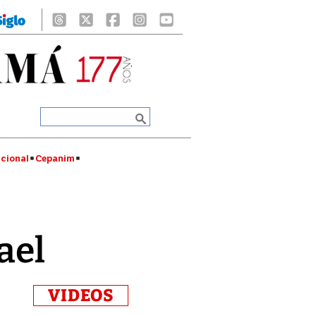
cional
Cepanim
ael
VIDEOS