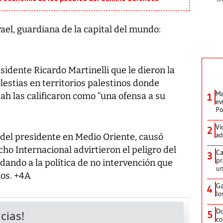
el, guardiana de la capital del mundo:
sidente Ricardo Martinelli que le dieron la
estias en territorios palestinos donde
Ma
ah las calificaron como “una ofensa a su
1
ev
Po
Ví
2
ad
del presidente en Medio Oriente, causó
o Internacional advirtieron el peligro del
Ca
3
pr
 dando a la política de no intervención que
un
os. +4A
Ga
4
lo
Do
5
co