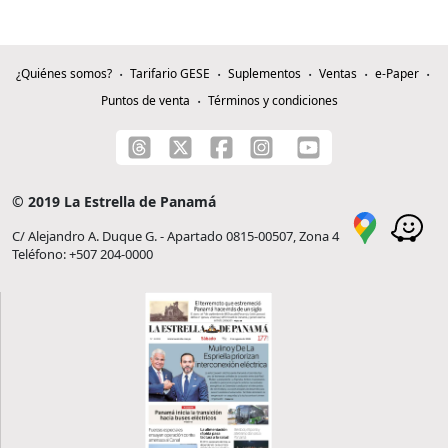
¿Quiénes somos?
Tarifario GESE
Suplementos
Ventas
e-Paper
Puntos de venta
Términos y condiciones
© 2019 La Estrella de Panamá
C/ Alejandro A. Duque G. - Apartado 0815-00507, Zona 4
Teléfono: +507 204-0000