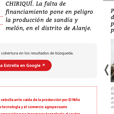
CHIRIQUÍ. La falta de
Video: Lula lanza su
P
financiamiento pone en peligro
candidatura con
d
la producción de sandía y
promesas de inversión
p
melón, en el distrito de Alanje.
en defensa, educación y
p
tierras raras
 cobertura en los resultados de búsqueda.
a Estrella en Google ↗️
E
l
Entre recuerdos y escuetas
a
referencias hacia sus adversarios, el
cebolla ante caída de la producción por El Niño
m
presidente de Brasil, Luiz Inácio Lula
m
a tecnología y el comercio agropecuario
da Silva, oficializó este domingo su
candidatura
...