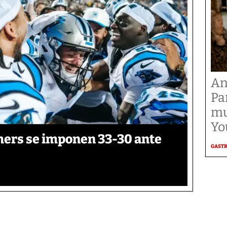
An
Pa
mu
Yo
thers se imponen 33-30 ante
GAST