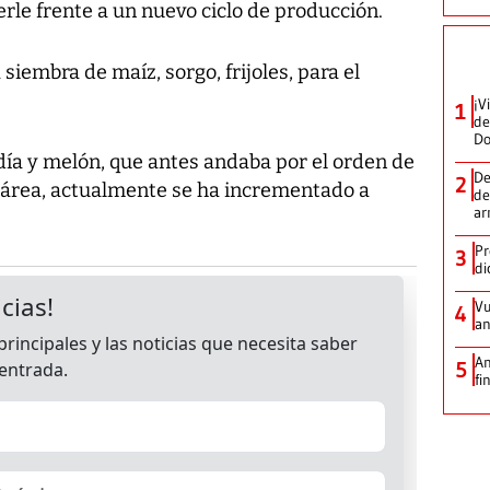
erle frente a un nuevo ciclo de producción.
 siembra de maíz, sorgo, frijoles, para el
¡V
1
de
D
día y melón, que antes andaba por el orden de
De
2
ctárea, actualmente se ha incrementado a
de
ar
Pr
3
di
Vu
4
an
An
5
fi