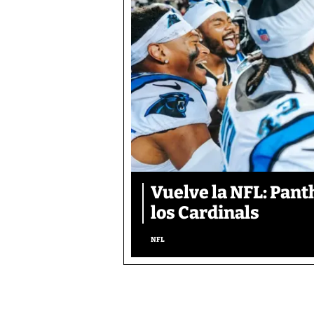
Vuelve la NFL: Pan
los Cardinals
NFL