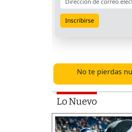
No te pierdas nu
Lo Nuevo