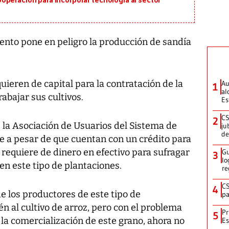
operación para incorporar tecnología al sector
ento pone en peligro la producción de sandía
ieren de capital para la contratación de la
Au
1
al
abajar sus cultivos.
Es
CS
2
 la Asociación de Usuarios del Sistema de
ju
de
e a pesar de que cuentan con un crédito para
e requiere de dinero en efectivo para sufragar
Gu
3
lo
en este tipo de plantaciones.
re
CS
4
e los productores de este tipo de
pa
n al cultivo de arroz, pero con el problema
Pr
5
la comercialización de este grano, ahora no
Es