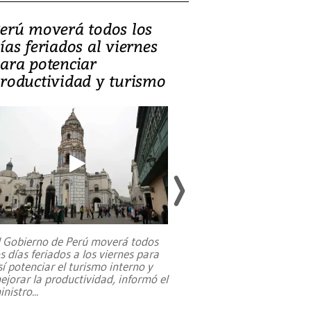
erú moverá todos los
Video, Catalin
ías feriados al viernes
‘Si la gente el
ara potenciar
criminales, la
roductividad y turismo
sociedades de
suicidarse’
l Gobierno de Perú moverá todos
os días feriados a los viernes para
La exmagistrada co
sí potenciar el turismo interno y
sobre el rol de contr
ejorar la productividad, informó el
periodismo, el derech
inistro
...
reformas constitucio
desafíos de nuevas t