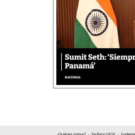
Sumit Seth: ‘Siemp
Panamá’
NACIONAL
¿Quiénes somos?
Tarifario GESE
Supleme