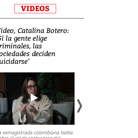
VIDEOS
ideo, Catalina Botero:
Video: Lula la
Si la gente elige
candidatura 
riminales, las
promesas de i
ociedades deciden
en defensa, ed
uicidarse’
tierras raras
a exmagistrada colombiana habla
Entre recuerdos y es
obre el rol de contrapeso del
referencias hacia sus