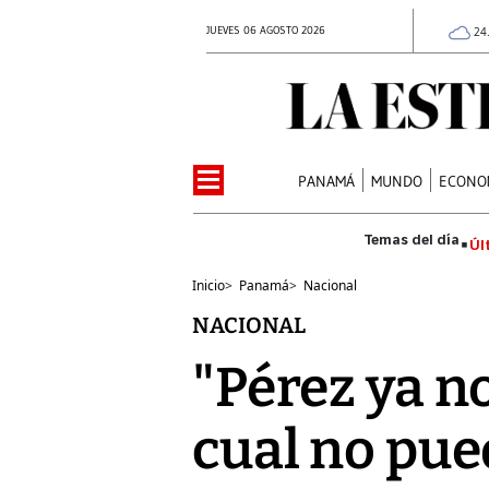
JUEVES 06 AGOSTO 2026
24
PANAMÁ
MUNDO
ECONO
Úl
Inicio
>
Panamá
>
Nacional
NACIONAL
"Pérez ya n
cual no pu