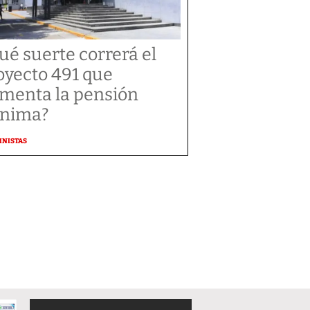
ué suerte correrá el
oyecto 491 que
menta la pensión
nima?
MNISTAS