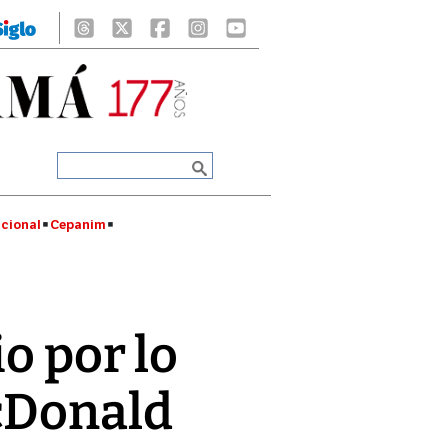
cional
Cepanim
o por lo
cDonald