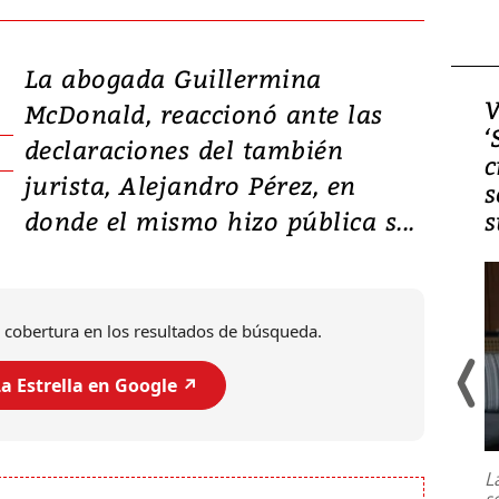
La abogada Guillermina
Video, Japón: Terremoto
V
McDonald, reaccionó ante las
deja heridos y graves
‘
declaraciones del también
daños en Kumamoto
c
jurista, Alejandro Pérez, en
s
donde el mismo hizo pública s...
s
 cobertura en los resultados de búsqueda.
a Estrella en Google ↗️
Un fuerte terremoto de magnitud
7,1 se registró este martes 28 de
julio en la prefectura de Kumamoto,
L
al sur de Japón, provocando una
s