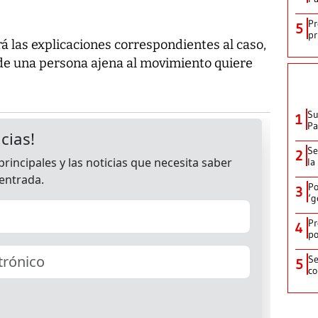
Pr
5
pr
rá las explicaciones correspondientes al caso,
nde una persona ajena al movimiento quiere
Su
1
P
Se
2
la
Po
3
‘g
Pr
4
po
Se
5
co