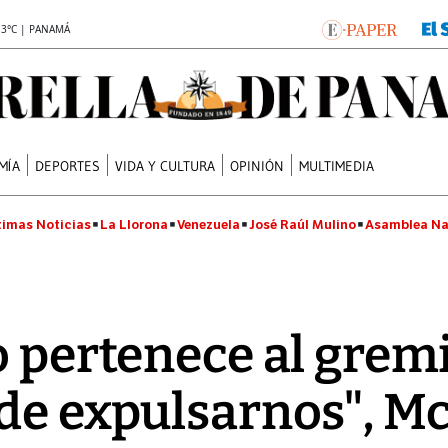
.3°C | PANAMÁ
MÍA
DEPORTES
VIDA Y CULTURA
OPINIÓN
MULTIMEDIA
timas Noticias
La Llorona
Venezuela
José Raúl Mulino
Asamblea Na
o pertenece al gremi
ede expulsarnos", M