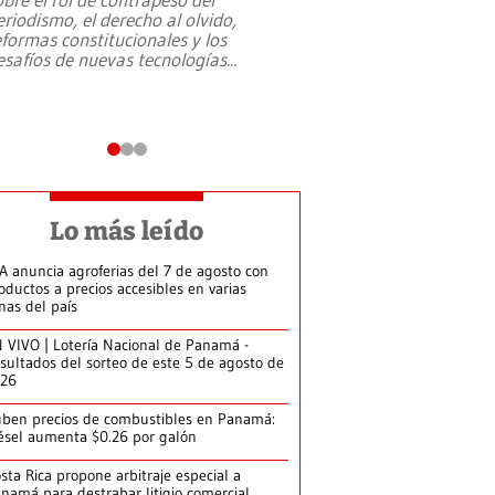
eriodismo, el derecho al olvido,
presidente de Brasil,
eformas constitucionales y los
da Silva, oficializó 
esafíos de nuevas tecnologías
...
candidatura
...
Lo más leído
A anuncia agroferias del 7 de agosto con
oductos a precios accesibles en varias
nas del país
 VIVO | Lotería Nacional de Panamá -
sultados del sorteo de este 5 de agosto de
026
ben precios de combustibles en Panamá:
ésel aumenta $0.26 por galón
sta Rica propone arbitraje especial a
namá para destrabar litigio comercial