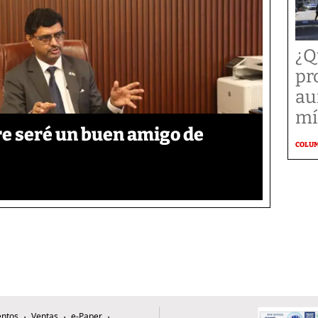
¿Q
pr
au
mí
re seré un buen amigo de
COLU
ntos
Ventas
e-Paper