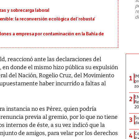
emergencia de gran
...
p
zas y sobrecarga laboral
r
d
nible: la reconversión ecológica del ‘robusta’
lones a empresa por contaminación en la Bahía de
, reaccionó ante las declaraciones del
, en donde el mismo hizo pública su expulsión
eral del Nación, Rogelio Cruz, del Movimiento
IM
1
pr
upuestamente haber incurrido a faltas al
zo
EN
2
Re
2
 instancia no es Pérez, quien podría
renuncia previa al gremio, por lo que no tiene
Su
3
di
s internos de éste, a su vez indicó que la
njunto de amigos, para velar por los derechos
Co
4
Pa