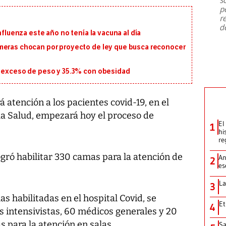
emergencia de gran
...
p
r
d
nfluenza este año no tenía la vacuna al día
meras chocan por proyecto de ley que busca reconocer
n exceso de peso y 35.3% con obesidad
 atención a los pacientes covid-19, en el
 la Salud, empezará hoy el proceso de
El
1
hi
re
ogró habilitar 330 camas para la atención de
An
2
es
La
3
as habilitadas en el hospital Covid, se
Et
4
 intensivistas, 60 médicos generales y 20
s para la atención en salas.
Sa