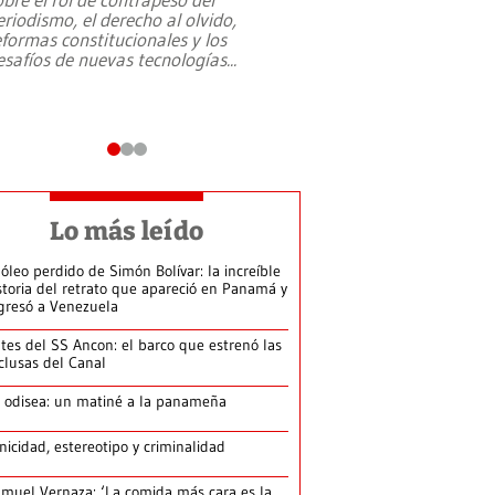
eriodismo, el derecho al olvido,
presidente de Brasil,
eformas constitucionales y los
da Silva, oficializó 
esafíos de nuevas tecnologías
...
candidatura
...
Lo más leído
 óleo perdido de Simón Bolívar: la increíble
storia del retrato que apareció en Panamá y
gresó a Venezuela
tes del SS Ancon: el barco que estrenó las
clusas del Canal
 odisea: un matiné a la panameña
nicidad, estereotipo y criminalidad
muel Vernaza: ‘La comida más cara es la