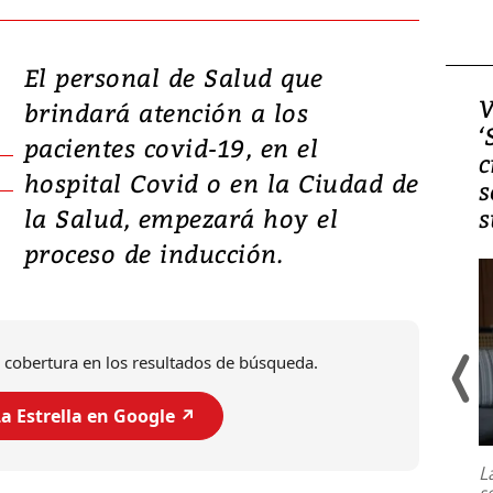
El personal de Salud que
Video, Japón: Terremoto
V
brindará atención a los
deja heridos y graves
‘
pacientes covid-19, en el
daños en Kumamoto
c
hospital Covid o en la Ciudad de
s
la Salud, empezará hoy el
s
proceso de inducción.
 cobertura en los resultados de búsqueda.
a Estrella en Google ↗️
Un fuerte terremoto de magnitud
7,1 se registró este martes 28 de
julio en la prefectura de Kumamoto,
L
al sur de Japón, provocando una
s