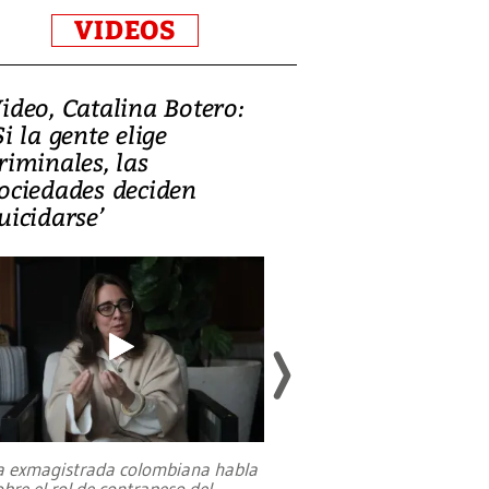
VIDEOS
ideo, Catalina Botero:
Video: Lula la
Si la gente elige
candidatura 
riminales, las
promesas de i
ociedades deciden
en defensa, ed
uicidarse’
tierras raras
a exmagistrada colombiana habla
Entre recuerdos y es
obre el rol de contrapeso del
referencias hacia sus