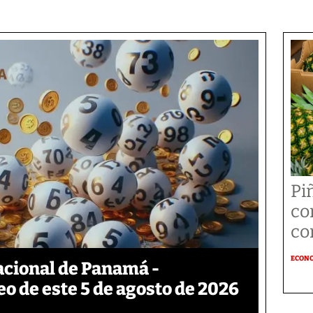
Pi
co
co
ECON
acional de Panamá -
eo de este 5 de agosto de 2026