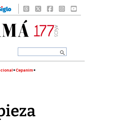
cional
Cepanim
pieza