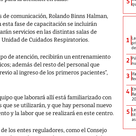
5
qu
s de comunicación, Rolando Binns Halman,
 esta fase de capacitación se incluirán
rán servicios en las distintas salas de
La
 Unidad de Cuidados Respiratorios.
1
pr
de
po de atención, recibirán un entrenamiento
Pi
2
nu
icos; además del resto del personal que
evio al ingreso de los primeros pacientes”,
If
3
fe
EN
4
Re
uipo que laborará allí está familiarizado con
2
 que se utilizarán, y que hay personal nuevo
Le
5
to y la labor que se realizará en este centro.
ti
as
 de los entes reguladores, como el Consejo