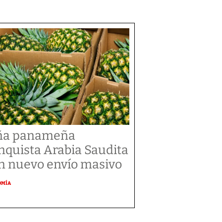
ña panameña
nquista Arabia Saudita
n nuevo envío masivo
OMÍA