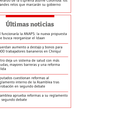
elardo de la Espriella asume Colombia: los
andes retos que marcarán su gobierno
Últimas noticias
í funcionaría la ANAPS: la nueva propuesta
e busca reorganizar el Idaan
uerdan aumento a destajo y bonos para
300 trabajadores bananeros en Chiriquí
tro deja un sistema de salud con más
udas, mayores barreras y una reforma
llida
putados cuestionan reformas al
glamento interno de la Asamblea tras
robación en segundo debate
amblea aprueba reformas a su reglamento
n segundo debate