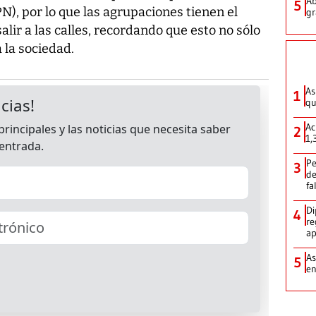
Ab
5
(PN), por lo que las agrupaciones tienen el
gr
salir a las calles, recordando que esto no sólo
a la sociedad.
As
1
qu
Ac
2
1,
Pe
3
de
fa
Di
4
re
ap
As
5
e