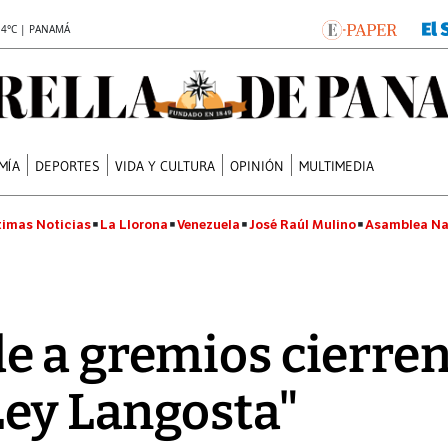
.4°C | PANAMÁ
MÍA
DEPORTES
VIDA Y CULTURA
OPINIÓN
MULTIMEDIA
timas Noticias
La Llorona
Venezuela
José Raúl Mulino
Asamblea Na
 a gremios cierren 
Ley Langosta"