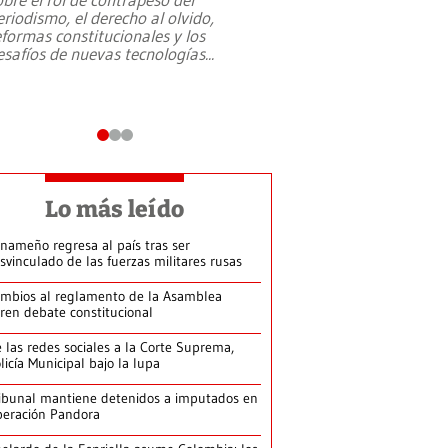
eriodismo, el derecho al olvido,
presidente de Brasil,
eformas constitucionales y los
da Silva, oficializó 
esafíos de nuevas tecnologías
...
candidatura
...
Lo más leído
nameño regresa al país tras ser
svinculado de las fuerzas militares rusas
mbios al reglamento de la Asamblea
ren debate constitucional
 las redes sociales a la Corte Suprema,
licía Municipal bajo la lupa
ibunal mantiene detenidos a imputados en
eración Pandora