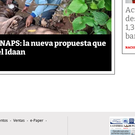
Ac
de
1,
ba
ANAPS: la nueva propuesta que
NACI
l Idaan
ntos
Ventas
e-Paper