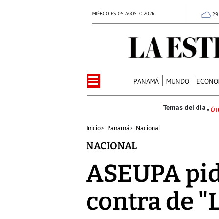
MIÉRCOLES 05 AGOSTO 2026
29
PANAMÁ
MUNDO
ECONO
Úl
Inicio
>
Panamá
>
Nacional
NACIONAL
ASEUPA pide
contra de "