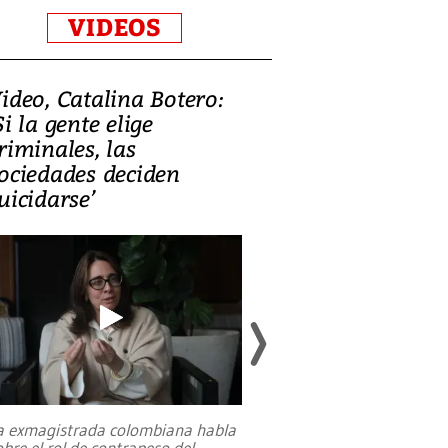
VIDEOS
ideo, Catalina Botero:
Video: Lula la
Si la gente elige
candidatura 
riminales, las
promesas de i
ociedades deciden
en defensa, ed
uicidarse’
tierras raras
a exmagistrada colombiana habla
Entre recuerdos y es
obre el rol de contrapeso del
referencias hacia sus