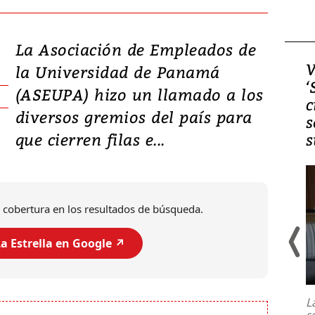
La Asociación de Empleados de
Video, Japón: Terremoto
V
la Universidad de Panamá
deja heridos y graves
‘
(ASEUPA) hizo un llamado a los
daños en Kumamoto
c
diversos gremios del país para
s
que cierren filas e...
s
 cobertura en los resultados de búsqueda.
a Estrella en Google ↗️
Un fuerte terremoto de magnitud
7,1 se registró este martes 28 de
julio en la prefectura de Kumamoto,
L
al sur de Japón, provocando una
s