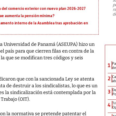
emergencia de gran
...
p
ón del comercio exterior con nuevo plan 2026-2027
r
d
que aumenta la pensión mínima?
lamento interno de la Asamblea tras aprobación en
la Universidad de Panamá (ASEUPA) hizo un
l país para que cierren filas en contra de la
a que se modifican tres códigos y seis
Pa
1
de
Ca
2
icaron que con la sancionada Ley se atenta
ab
a de destruir a los sindicalistas, lo que es un
De
3
es la sindicalización está contemplada por la
Po
Trabajo (OIT).
Tr
4
Op
n la normativa se pretende patentar el