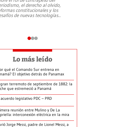
eriodismo, el derecho al olvido,
presidente de Brasil,
eformas constitucionales y los
da Silva, oficializó 
esafíos de nuevas tecnologías
...
candidatura
...
Lo más leído
or qué el Comando Sur entrena en
namá? El objetivo detrás de Panamax
 gran terremoto de septiembre de 1882: la
che que estremeció a Panamá
 acuerdo legislativo PDC – PRD
imera reunión entre Mulino y De La
priella: interconexión eléctrica en la mira
rió Jorge Messi, padre de Lionel Messi, a