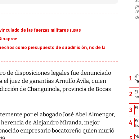
emergencia de gran
...
p
r
d
inculado de las fuerzas militares rusas
 Sinaproc
s hechos como presupuesto de su admisión, no de la
ro de disposiciones legales fue denunciado
¿P
1
 el juez de garantías Arnulfo Ávila, quien
Pa
dicción de Changuinola, provincia de Bocas
El
2
no
El
3
ntemente por el abogado José Abel Almengor,
Pr
4
a herencia de Alejandro Miranda, mejor
Es
onocido empresario bocatoreño quien murió
Mu
5
19.