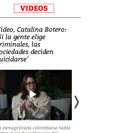
VIDEOS
ideo, Catalina Botero:
Video: Lula la
Si la gente elige
candidatura 
riminales, las
promesas de i
ociedades deciden
en defensa, ed
uicidarse’
tierras raras
a exmagistrada colombiana habla
Entre recuerdos y es
obre el rol de contrapeso del
referencias hacia sus