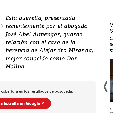
Esta querella, presentada
Video, Japón: Terremoto
V
recientemente por el abogado
má
deja heridos y graves
‘
José Abel Almengor, guarda
daños en Kumamoto
c
relación con el caso de la
s
herencia de Alejandro Miranda,
s
mejor conocido como Don
Molina
 cobertura en los resultados de búsqueda.
Un fuerte terremoto de magnitud
7,1 se registró este martes 28 de
a Estrella en Google ↗️
julio en la prefectura de Kumamoto,
L
al sur de Japón, provocando una
s