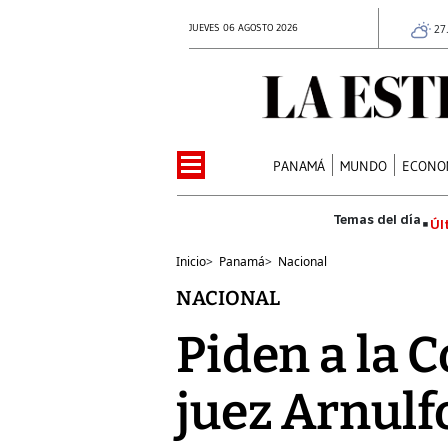
JUEVES 06 AGOSTO 2026
27
PANAMÁ
MUNDO
ECONO
Úl
Inicio
>
Panamá
>
Nacional
NACIONAL
Piden a la 
juez Arnulfo