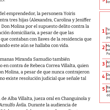
lo
 del emprendedor, la personera Yoiris
ntra tres hijas (Alexandra, Carolina y Jeniffer
Don Molina por el supuesto delito contra la
Te
1
ación domiciliaria, a pesar de que las
pr
p
que contaban con llaves de la residencia que
uando este aún se hallaba con vida.
Ma
2
ev
Po
hermanas Miranda Samudio también
Al
3
 en contra de Rebeca Correa Villalta, quien
al
Don Molina, a pesar de que nunca contrajeron
De
4
o existe resolución judicial que señale tal
no
Ba
5
em
dó
 de Alba Villalta, jueza oral en Changuinola y
rnulfo Ávila. Durante la audiencia de