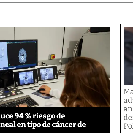
Ma
ad
an
duce 94 % riesgo de
de
neal en tipo de cáncer de
Po