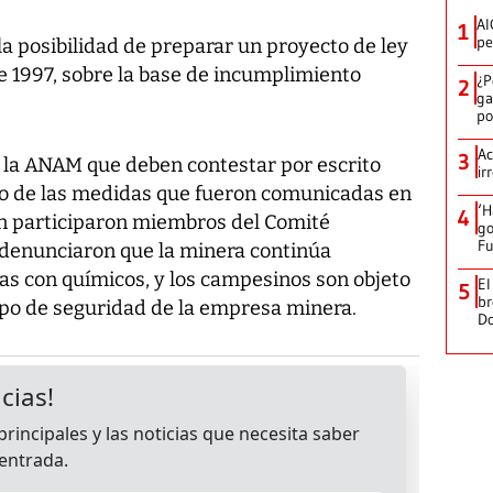
AI
1
pe
a posibilidad de preparar un proyecto de ley
e 1997, sobre la base de incumplimiento
¿P
2
ga
po
Ac
3
a la ANAM que deben contestar por escrito
ir
o de las medidas que fueron comunicadas en
‘H
4
ón participaron miembros del Comité
go
Fu
s denunciaron que la minera continúa
as con químicos, y los campesinos son objeto
El
5
br
ipo de seguridad de la empresa minera.
D