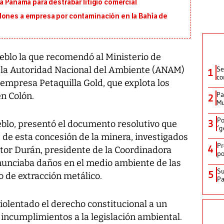
a Panamá para destrabar litigio comercial
lones a empresa por contaminación en la Bahía de
ueblo la que recomendó al Ministerio de
a la Autoridad Nacional del Ambiente (ANAM)
Se
1
co
empresa Petaquilla Gold, que explota los
Pa
n Colón.
2
Mu
Po
3
eblo, presentó el documento resolutivo que
‘g
de esta concesión de la minera, investigados
Pr
4
stor Durán, presidente de la Coordinadora
po
unciaba daños en el medio ambiente de las
Su
5
 de extracción metálico.
P
iolentado el derecho constitucional a un
incumplimientos a la legislación ambiental.