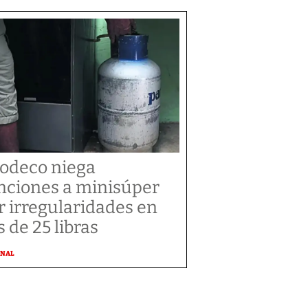
odeco niega
nciones a minisúper
r irregularidades en
s de 25 libras
ONAL