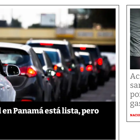
Ac
sa
po
ga
l en Panamá está lista, pero
NACI