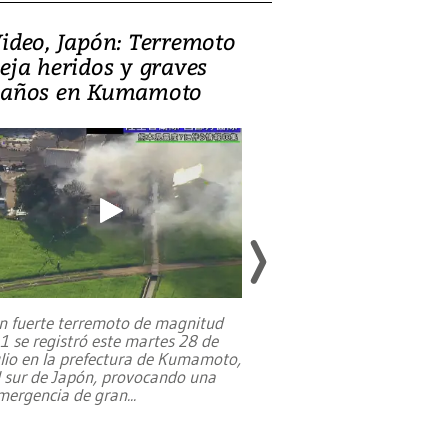
ideo, Japón: Terremoto
Israel regala 
eja heridos y graves
nueva embaja
años en Kumamoto
Jerusalén sob
familias pales
n fuerte terremoto de magnitud
,1 se registró este martes 28 de
Estados Unidos ha a
ulio en la prefectura de Kumamoto,
un dólar y durante 9
l sur de Japón, provocando una
el terreno para su 
mergencia de gran
...
en Jerusalén Oeste, 
perteneció hasta
...