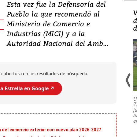
Esta vez fue la Defensoría del
Isidro Carbonell,
V
Pueblo la que recomendó al
director de la Lotería:
d
Ministerio de Comercio e
‘Vamos a ser más
d
Industrias (MICI) y a la
transparentes, tengan fe
Autoridad Nacional del Amb...
 cobertura en los resultados de búsqueda.
a Estrella en Google ↗️
U
7
El director de la Lotería Nacional de
j
Beneficencia habla de la lotería
a
clandestina, auditorías internas y su
e
plan para modernizar la institución
ón del comercio exterior con nuevo plan 2026-2027