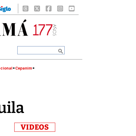
cional
Cepanim
uila
VIDEOS