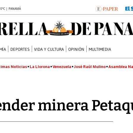
.0°C | PANAMÁ
MÍA
DEPORTES
VIDA Y CULTURA
OPINIÓN
MULTIMEDIA
timas Noticias
La Llorona
Venezuela
José Raúl Mulino
Asamblea Na
ender minera Petaq