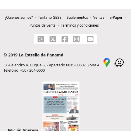
¿Quiénes somos?
Tarifario GESE
Suplementos
Ventas
e-Paper
Puntos de venta
Términos y condiciones
© 2019 La Estrella de Panamá
C/ Alejandro A. Duque G. - Apartado 0815-00507, Zona 4
Teléfono: +507 204-0000
Edición Impresa