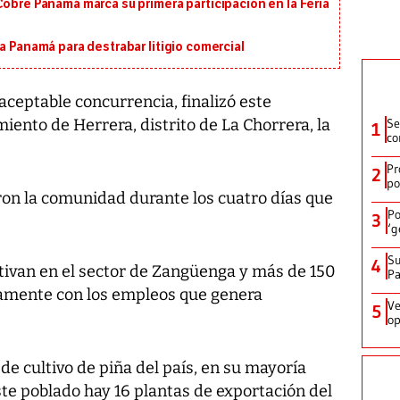
Cobre Panamá marca su primera participación en la Feria
a Panamá para destrabar litigio comercial
ceptable concurrencia, finalizó este
ento de Herrera, distrito de La Chorrera, la
Se
1
co
Pr
2
po
ron la comunidad durante los cuatro días que
Po
3
‘g
Su
4
ltivan en el sector de Zangüenga y más de 150
P
camente con los empleos que genera
Ve
5
op
de cultivo de piña del país, en su mayoría
ste poblado hay 16 plantas de exportación del