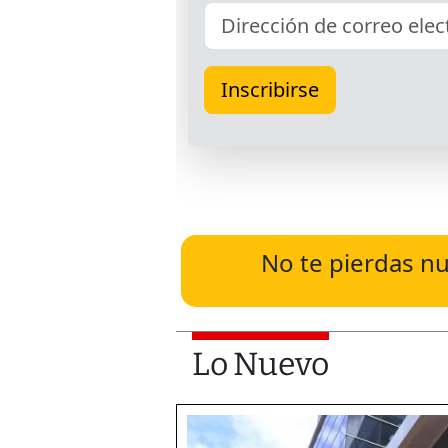
No te pierdas nu
Lo Nuevo