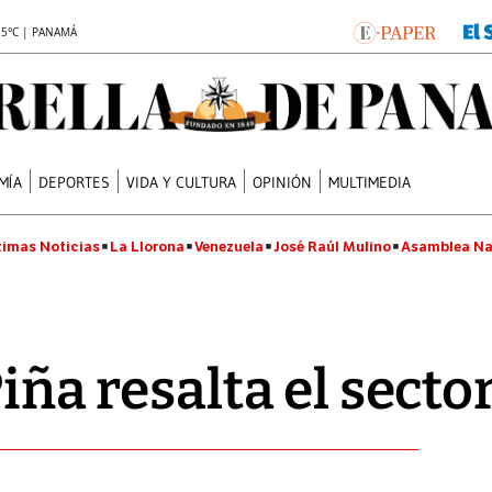
.5°C | PANAMÁ
MÍA
DEPORTES
VIDA Y CULTURA
OPINIÓN
MULTIMEDIA
timas Noticias
La Llorona
Venezuela
José Raúl Mulino
Asamblea Na
Piña resalta el sect