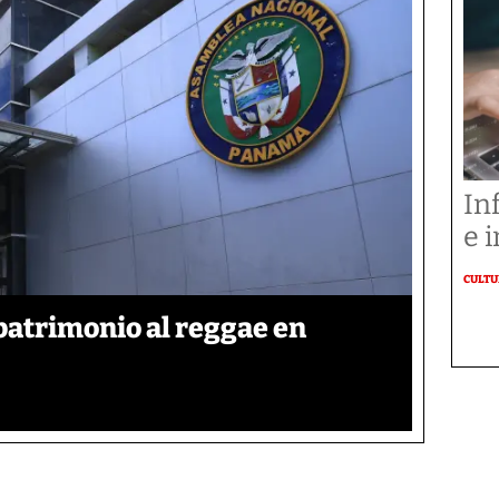
In
e i
CULT
patrimonio al reggae en