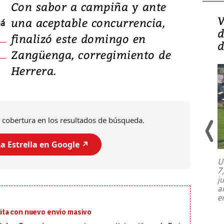
Con sabor a campiña y ante
Isidro Carbonell,
V
una aceptable concurrencia,
má
director de la Lotería:
d
finalizó este domingo en
‘Vamos a ser más
d
Zangüenga, corregimiento de
transparentes, tengan fe
Herrera.
 cobertura en los resultados de búsqueda.
a Estrella en Google ↗️
U
7
El director de la Lotería Nacional de
j
Beneficencia habla de la lotería
a
clandestina, auditorías internas y su
e
plan para modernizar la institución
ita con nuevo envío masivo