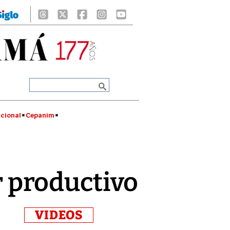
cional
Cepanim
or productivo
VIDEOS