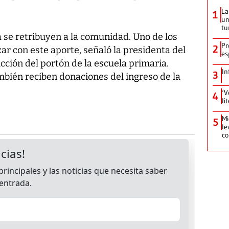
La
1
un
tu
ia se retribuyen a la comunidad. Uno de los
Pr
2
zar con este aporte, señaló la presidenta del
es
ucción del portón de la escuela primaria.
In
3
mbién reciben donaciones del ingreso de la
‘V
4
li
Mi
5
le
co