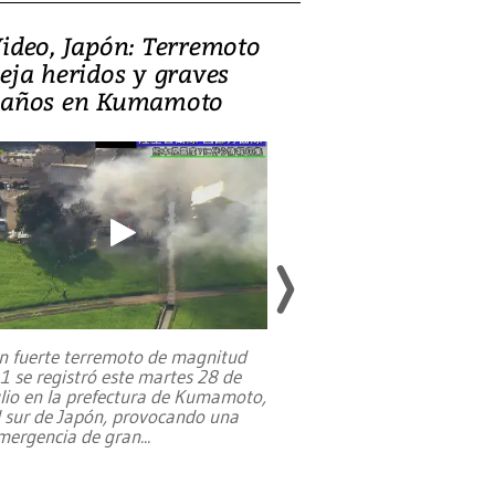
ideo, Japón: Terremoto
Israel regala 
eja heridos y graves
nueva embaja
años en Kumamoto
Jerusalén sob
familias pales
n fuerte terremoto de magnitud
,1 se registró este martes 28 de
Estados Unidos ha a
ulio en la prefectura de Kumamoto,
un dólar y durante 9
l sur de Japón, provocando una
el terreno para su 
mergencia de gran
...
en Jerusalén Oeste, 
perteneció hasta
...