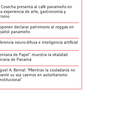
 Cosecha presenta al café panameño en
a experiencia de arte, gastronomía y
rismo
oponen declarar patrimonio al reggae en
pañol panameño
ferencia neuro-difusa e inteligencia artificial
entana de Papel’ muestra la vitalidad
teraria de Panamá
guel A. Bernal: ‘Mientras la ciudadanía no
vante su voz caemos en autoritarismo
nstitucional’