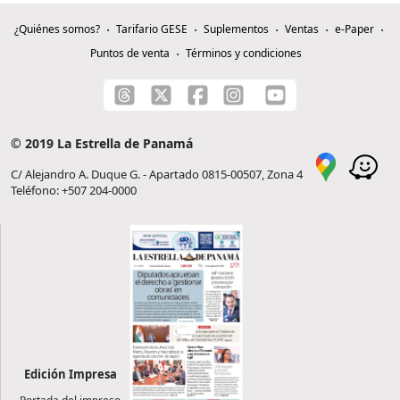
¿Quiénes somos?
Tarifario GESE
Suplementos
Ventas
e-Paper
Puntos de venta
Términos y condiciones
© 2019 La Estrella de Panamá
C/ Alejandro A. Duque G. - Apartado 0815-00507, Zona 4
Teléfono: +507 204-0000
Edición Impresa