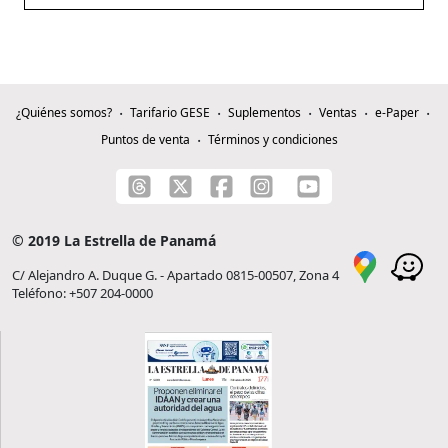
¿Quiénes somos?
Tarifario GESE
Suplementos
Ventas
e-Paper
Puntos de venta
Términos y condiciones
© 2019 La Estrella de Panamá
C/ Alejandro A. Duque G. - Apartado 0815-00507, Zona 4
Teléfono: +507 204-0000