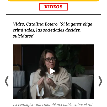
VIDEOS
Video, Catalina Botero: ‘Si la gente elige
criminales, las sociedades deciden
suicidarse’
La exmagistrada colombiana habla sobre el rol