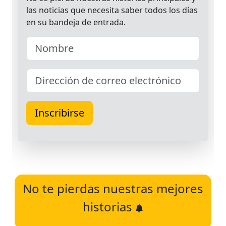
No te pierdas nuestras mejores
historias