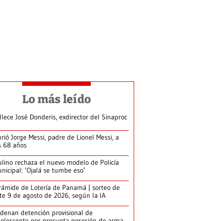
Lo más leído
llece José Donderis, exdirector del Sinaproc
rió Jorge Messi, padre de Lionel Messi, a
s 68 años
lino rechaza el nuevo modelo de Policía
nicipal: ‘Ojalá se tumbe eso’
rámide de Lotería de Panamá | sorteo de
te 9 de agosto de 2026, según la IA
denan detención provisional de
olescente por presunta posesión de arma