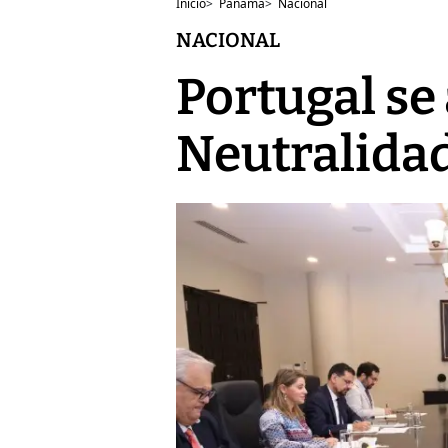
Inicio
>
Panamá
>
Nacional
NACIONAL
Portugal se
Neutralida