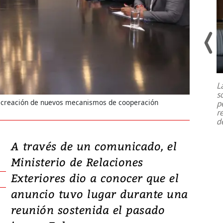
Un fuerte terremoto de magnitud
7,1 se registró este martes 28 de
julio en la prefectura de Kumamoto,
L
al sur de Japón, provocando una
s
emergencia de gran
...
a creación de nuevos mecanismos de cooperación
p
r
d
A través de un comunicado, el
Ministerio de Relaciones
Exteriores dio a conocer que el
anuncio tuvo lugar durante una
reunión sostenida el pasado