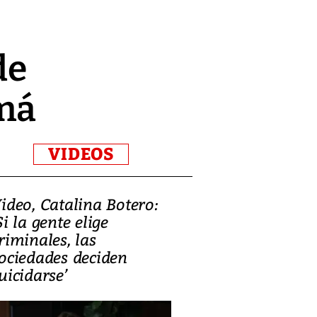
de
amá
VIDEOS
ideo, Catalina Botero:
Video: Lula la
Si la gente elige
candidatura 
riminales, las
promesas de i
ociedades deciden
en defensa, ed
uicidarse’
tierras raras