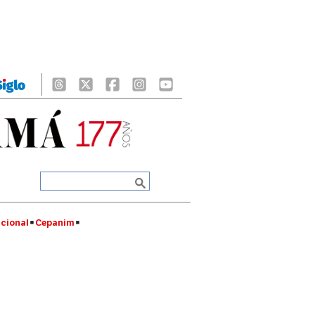
cional
Cepanim