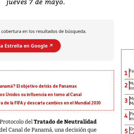
jueves 7 de mayo.
 cobertura en los resultados de búsqueda.
a Estrella en Google ↗️
Fa
1
Mu
2
Panamá? El objetivo detrás de Panamax
lo
os Unidos su influencia en torno al Canal
Mu
3
Mu
va de la FIFA y descarta cambios en el Mundial 2030
Pi
4
es
Tratado de Neutralidad
 Protocolo del
Or
del Canal de Panamá, una decisión que
5
ad