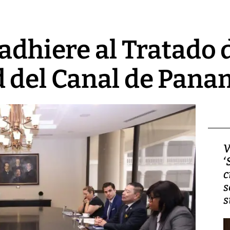
 adhiere al Tratado 
d del Canal de Pan
Video, Japón: Terremoto
V
deja heridos y graves
‘
daños en Kumamoto
c
s
s