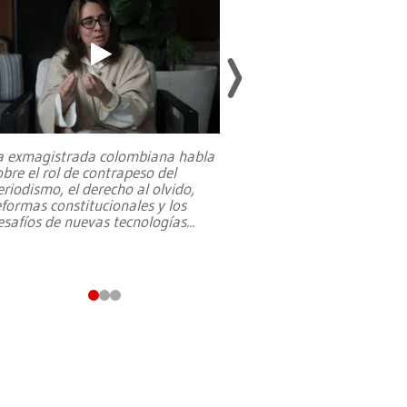
a exmagistrada colombiana habla
Entre recuerdos y es
obre el rol de contrapeso del
referencias hacia sus
eriodismo, el derecho al olvido,
presidente de Brasil,
eformas constitucionales y los
da Silva, oficializó 
esafíos de nuevas tecnologías
...
candidatura
...