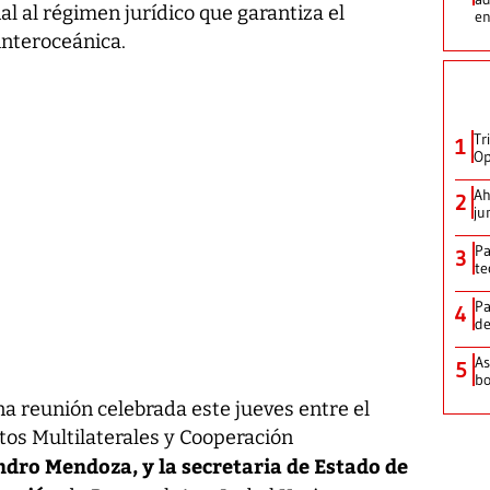
al al régimen jurídico que garantiza el
en
 interoceánica.
Tr
1
Op
Ah
2
ju
Pa
3
te
Pa
4
de
As
5
bo
a reunión celebrada este jueves entre el
os Multilaterales y Cooperación
ndro Mendoza, y la secretaria de Estado de