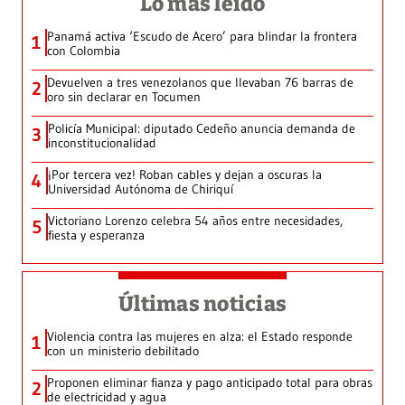
Lo más leído
Panamá activa ‘Escudo de Acero’ para blindar la frontera
1
con Colombia
Devuelven a tres venezolanos que llevaban 76 barras de
2
oro sin declarar en Tocumen
Policía Municipal: diputado Cedeño anuncia demanda de
3
inconstitucionalidad
¡Por tercera vez! Roban cables y dejan a oscuras la
4
Universidad Autónoma de Chiriquí
Victoriano Lorenzo celebra 54 años entre necesidades,
5
fiesta y esperanza
Últimas noticias
Violencia contra las mujeres en alza: el Estado responde
1
con un ministerio debilitado
Proponen eliminar fianza y pago anticipado total para obras
2
de electricidad y agua