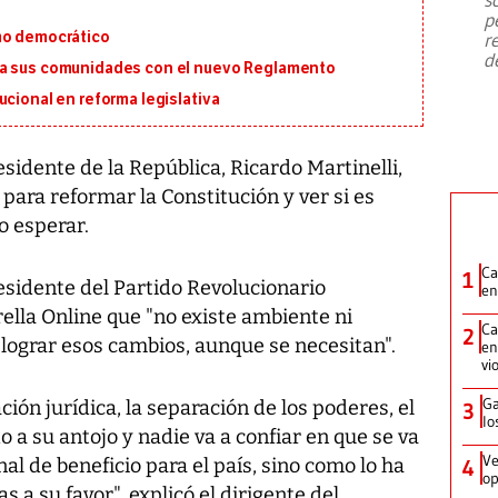
emergencia de gran
...
p
mo democrático
r
d
ra sus comunidades con el nuevo Reglamento
ucional en reforma legislativa
sidente de la República, Ricardo Martinelli,
ara reformar la Constitución y ver si es
o esperar.
Ca
1
sidente del Partido Revolucionario
en
rella Online que "no existe ambiente ni
Ca
2
lograr esos cambios, aunque se necesitan".
en
vi
Ga
ión jurídica, la separación de los poderes, el
3
lo
 a su antojo y nadie va a confiar en que se va
Ve
al de beneficio para el país, sino como lo ha
4
op
 a su favor", explicó el dirigente del