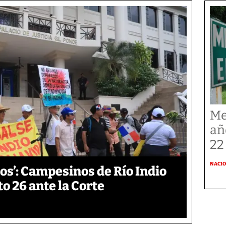
Me
añ
22
NACI
os’: Campesinos de Río Indio
 26 ante la Corte