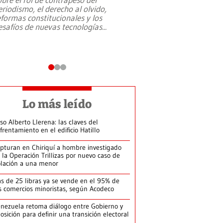
eriodismo, el derecho al olvido,
presidente de Brasil,
eformas constitucionales y los
da Silva, oficializó 
esafíos de nuevas tecnologías
...
candidatura
...
Lo más leído
so Alberto Llerena: las claves del
frentamiento en el edificio Hatillo
pturan en Chiriquí a hombre investigado
 la Operación Trillizas por nuevo caso de
olación a una menor
s de 25 libras ya se vende en el 95% de
s comercios minoristas, según Acodeco
nezuela retoma diálogo entre Gobierno y
osición para definir una transición electoral