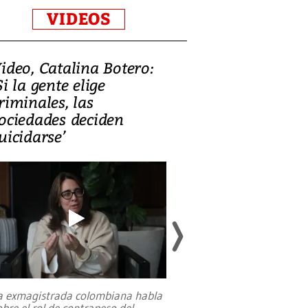
VIDEOS
ideo, Catalina Botero:
Video: Lula la
Si la gente elige
candidatura 
riminales, las
promesas de i
ociedades deciden
en defensa, ed
uicidarse’
tierras raras
a exmagistrada colombiana habla
Entre recuerdos y es
obre el rol de contrapeso del
referencias hacia sus