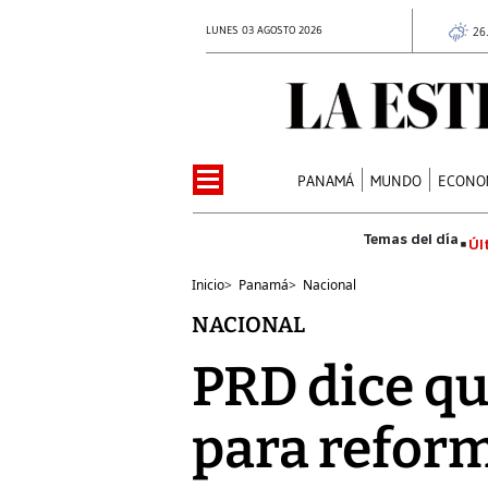
LUNES 03 AGOSTO 2026
26
PANAMÁ
MUNDO
ECONO
Úl
Inicio
>
Panamá
>
Nacional
NACIONAL
PRD dice qu
para refor