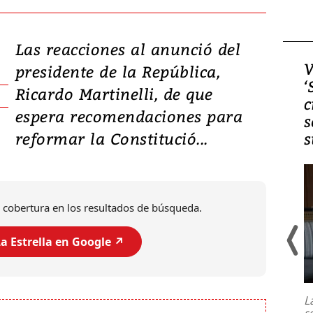
Las reacciones al anunció del
Video, Japón: Terremoto
V
presidente de la República,
deja heridos y graves
‘
Ricardo Martinelli, de que
daños en Kumamoto
c
espera recomendaciones para
s
reformar la Constitució...
s
 cobertura en los resultados de búsqueda.
a Estrella en Google ↗️
Un fuerte terremoto de magnitud
7,1 se registró este martes 28 de
julio en la prefectura de Kumamoto,
L
al sur de Japón, provocando una
s