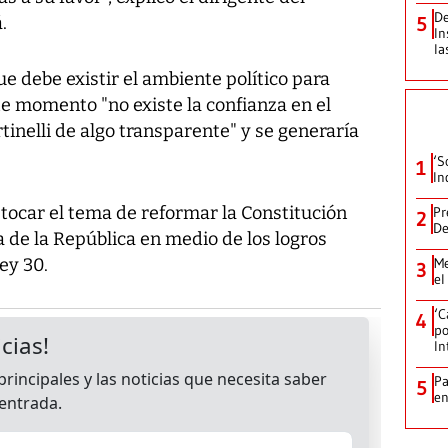
De
.
5
In
la
debe existir el ambiente político para
e momento "no existe la confianza en el
tinelli de algo transparente" y se generaría
‘S
1
In
a tocar el tema de reformar la Constitución
Pr
2
De
a de la República en medio de los logros
ey 30.
Me
3
el
‘C
4
po
In
Pa
5
e